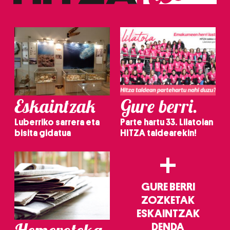
irakurri
Eskaintzak
Gure berri.
Luberriko sarrera eta
Parte hartu 33. Lilatoian
bisita gidatua
HITZA taldearekin!
+
GURE BERRI
ZOZKETAK
ESKAINTZAK
DENDA