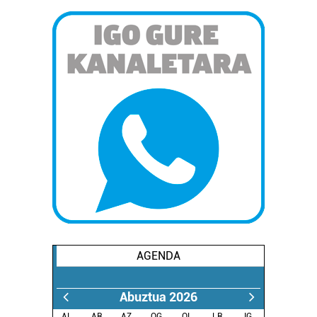
AGENDA
Abuztua 2026
AL.
AR.
AZ.
OG.
OL.
LR.
IG.