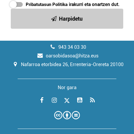
Pribatutasun Politika
irakurri eta onartzen dut.
Harpidetu
943 34 03 30
oarsobidasoa@hitza.eus
Nafarroa etorbidea 26, Errenteria-Orereta 20100
Nor gara