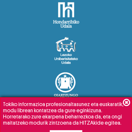
Tokiko informazioa profesionaltasunez eta euskaratik,
modu librean kontatzea da gure eginkizuna.
Horretarako zure ekarpena beharrezkoa da, eta ongi
maitatzeko modurik zintzoena da HITZAkide egitea.