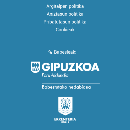
Argitalpen politika
Aniztasun politika
Pribatutasun politika
Cookieak
Babesleak: