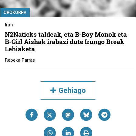
OROKORRA
Irun
N2Naticks taldeak, eta B-Boy Monok eta
B-Girl Aishak irabazi dute Irungo Break
Lehiaketa
Rebeka Parras
Gehiago