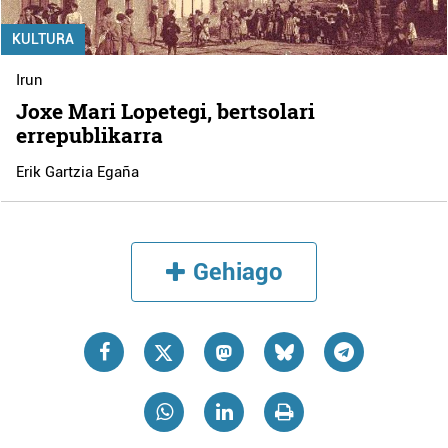
KULTURA
Irun
Joxe Mari Lopetegi, bertsolari
errepublikarra
Erik Gartzia Egaña
Gehiago