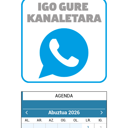
AGENDA
Abuztua 2026
AL.
AR.
AZ.
OG.
OL.
LR.
IG.
27
28
29
30
31
1
2