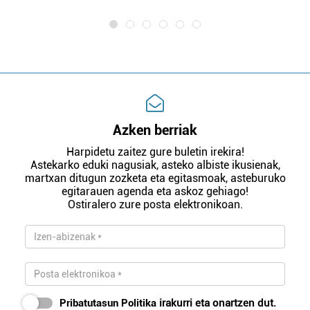
Azken berriak
Harpidetu zaitez gure buletin irekira!
Astekarko eduki nagusiak, asteko albiste ikusienak,
martxan ditugun zozketa eta egitasmoak, asteburuko
egitarauen agenda eta askoz gehiago!
Ostiralero zure posta elektronikoan.
Pribatutasun Politika
irakurri eta onartzen dut.