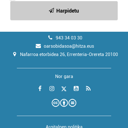
Harpidetu
943 34 03 30
oarsobidasoa@hitza.eus
Nafarroa etorbidea 26, Errenteria-Orereta 20100
Nor gara
Argitalpen politika