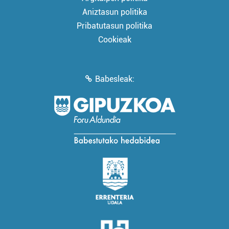
Aniztasun politika
Pribatutasun politika
Cookieak
Babesleak: