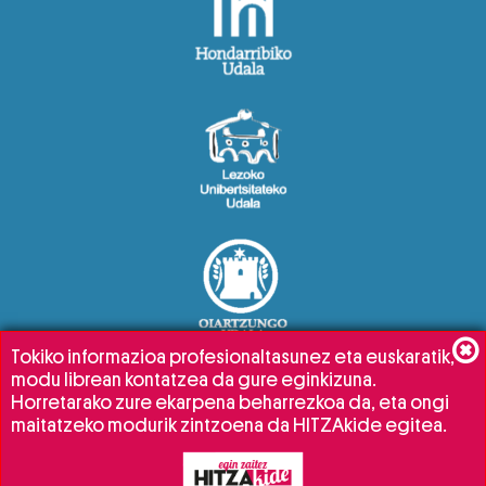
Tokiko informazioa profesionaltasunez eta euskaratik,
modu librean kontatzea da gure eginkizuna.
Horretarako zure ekarpena beharrezkoa da, eta ongi
maitatzeko modurik zintzoena da HITZAkide egitea.