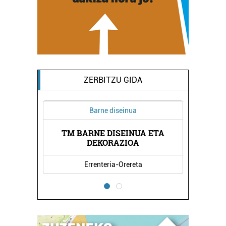
ZERBITZU GIDA
Barne diseinua
TM BARNE DISEINUA ETA
NDA
KA
DEKORAZIOA
Errenteria-Orereta