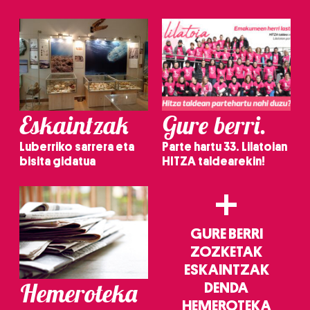
irakurri
Eskaintzak
Gure berri.
Luberriko sarrera eta
Parte hartu 33. Lilatoian
bisita gidatua
HITZA taldearekin!
+
GURE BERRI
ZOZKETAK
ESKAINTZAK
Hemeroteka
DENDA
HEMEROTEKA