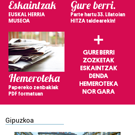
Eskaintzak
Gure berri.
EUSKAL HERRIA
Parte hartu 33. Lilatoian
MUSEOA
HITZA taldearekin!
+
GURE BERRI
ZOZKETAK
ESKAINTZAK
Hemeroteka
DENDA
HEMEROTEKA
Papereko zenbakiak
NOR GARA
PDF formatuan
Gipuzkoa