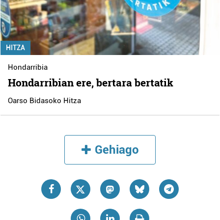
HITZA
Hondarribia
Hondarribian ere, bertara bertatik
Oarso Bidasoko Hitza
Gehiago