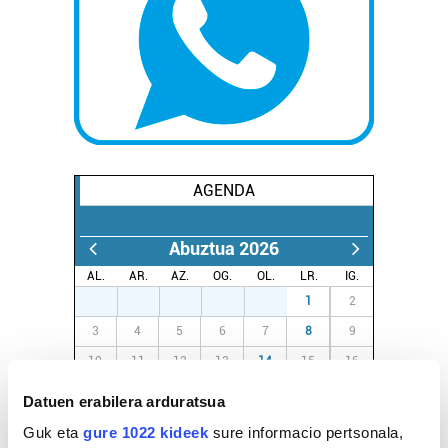
AGENDA
Abuztua 2026
AL.
AR.
AZ.
OG.
OL.
LR.
IG.
27
28
29
30
31
1
2
3
4
5
6
7
8
9
10
11
12
13
14
15
16
17
18
19
20
21
22
23
Datuen erabilera arduratsua
24
25
26
27
28
29
30
Guk eta
gure 1022 kideek
sure informacio pertsonala,