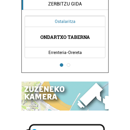
ZERBITZU GIDA
Ostalaritza
AEK
ONDARTXO TABERNA
PA
Errenteria-Orereta