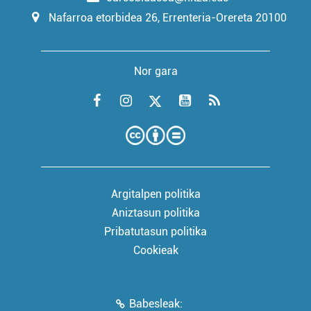
Nafarroa etorbidea 26, Errenteria-Orereta 20100
Nor gara
Argitalpen politika
Aniztasun politika
Pribatutasun politika
Cookieak
Babesleak: