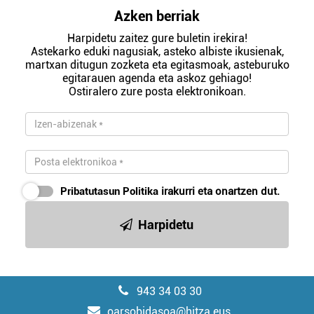
Azken berriak
Harpidetu zaitez gure buletin irekira!
Astekarko eduki nagusiak, asteko albiste ikusienak,
martxan ditugun zozketa eta egitasmoak, asteburuko
egitarauen agenda eta askoz gehiago!
Ostiralero zure posta elektronikoan.
Pribatutasun Politika
irakurri eta onartzen dut.
Harpidetu
943 34 03 30
oarsobidasoa@hitza.eus