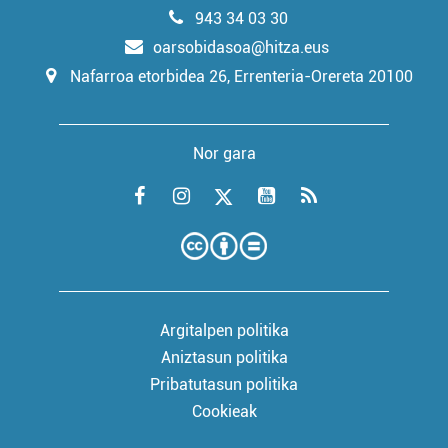
943 34 03 30
oarsobidasoa@hitza.eus
Nafarroa etorbidea 26, Errenteria-Orereta 20100
Nor gara
Argitalpen politika
Aniztasun politika
Pribatutasun politika
Cookieak