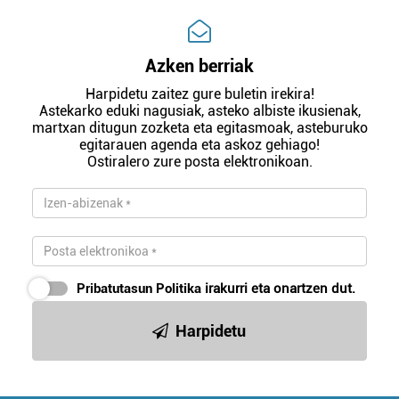
Azken berriak
Harpidetu zaitez gure buletin irekira!
Astekarko eduki nagusiak, asteko albiste ikusienak,
martxan ditugun zozketa eta egitasmoak, asteburuko
egitarauen agenda eta askoz gehiago!
Ostiralero zure posta elektronikoan.
Pribatutasun Politika
irakurri eta onartzen dut.
Harpidetu