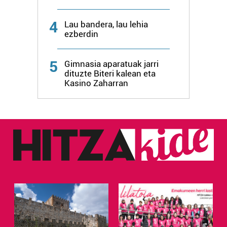
4
Lau bandera, lau lehia
ezberdin
5
Gimnasia aparatuak jarri
dituzte Biteri kalean eta
Kasino Zaharran