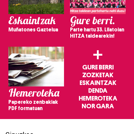
Eskaintzak
Gure berri.
Muñatones Gaztelua
Parte hartu 33. Lilatoian
HITZA taldearekin!
+
GURE BERRI
ZOZKETAK
ESKAINTZAK
Hemeroteka
DENDA
HEMEROTEKA
Papereko zenbakiak
NOR GARA
PDF formatuan