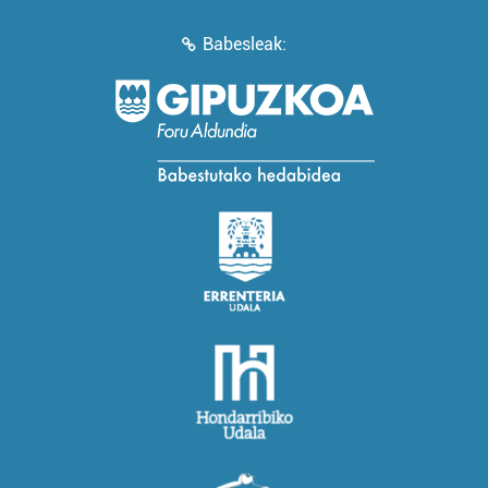
Babesleak: