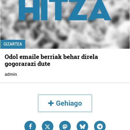
GIZARTEA
Odol emaile berriak behar direla
gogorarazi dute
admin
Gehiago