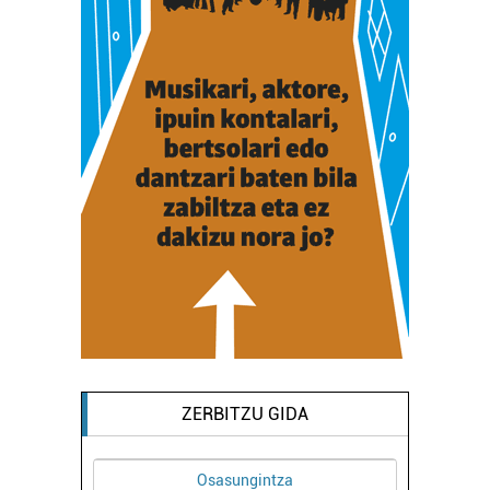
ZERBITZU GIDA
Osasungintza