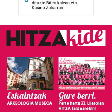
dituzte Biteri kalean eta
fitxategiak erabiltzen ditu. Zure esperientzia eta
Kasino Zaharran
zerbitzuak hobetzeko asmoz, cookie teknologiaz
baliatzen gara. Ohar hau onartuz gero, teknologia hori
erabiltzeko baimen esplizitua ematen diguzu.
Gehiago
irakurri
Eskaintzak
Gure berri.
ARKEOLOGIA MUSEOA
Parte hartu 33. Lilatoian
HITZA taldearekin!