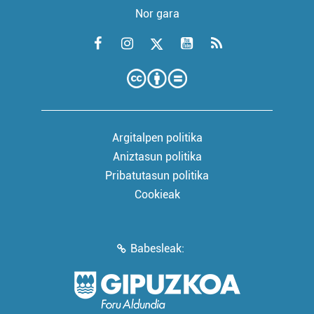
Nor gara
Argitalpen politika
Aniztasun politika
Pribatutasun politika
Cookieak
Babesleak: