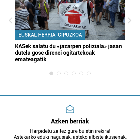
EUSKAL HERRIA, GIPUZKOA
KASek salatu du «jazarpen poliziala» jasan
Pa
dutela gose direnei ogitartekoak
da
emateagatik
«s
Azken berriak
Harpidetu zaitez gure buletin irekira!
Astekarko eduki nagusiak, asteko albiste ikusienak,