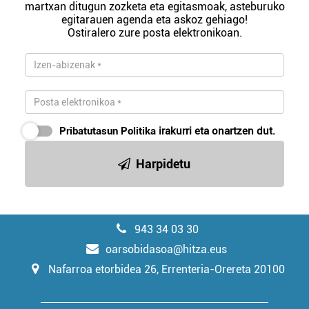
martxan ditugun zozketa eta egitasmoak, asteburuko
egitarauen agenda eta askoz gehiago!
Ostiralero zure posta elektronikoan.
Pribatutasun Politika
irakurri eta onartzen dut.
Harpidetu
943 34 03 30
oarsobidasoa@hitza.eus
Nafarroa etorbidea 26, Errenteria-Orereta 20100