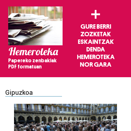
+
GURE BERRI
ZOZKETAK
ESKAINTZAK
Hemeroteka
DENDA
HEMEROTEKA
Papereko zenbakiak
NOR GARA
PDF formatuan
Gipuzkoa