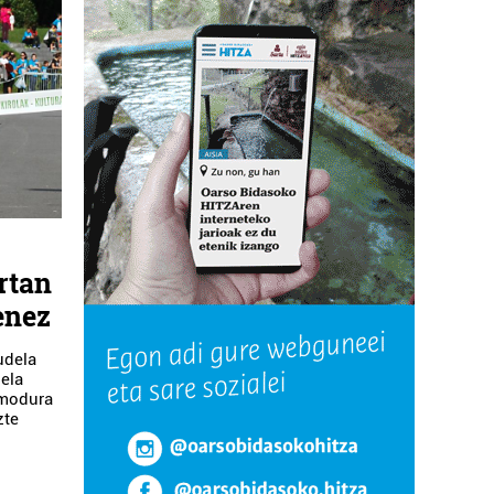
rtan
enez
udela
iela
 modura
zte