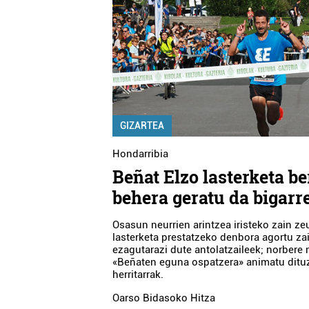
GIZARTEA
Hondarribia
Beñat Elzo lasterketa be
behera geratu da bigarr
Osasun neurrien arintzea iristeko zain ze
lasterketa prestatzeko denbora agortu za
ezagutarazi dute antolatzaileek; norbere
«Beñaten eguna ospatzera» animatu ditu
herritarrak.
Oarso Bidasoko Hitza