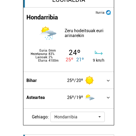
Iturria:
Hondarribia
Zeru hodeitsuak euri
arinarekin
24º
Euria:
0mm
Hezetasuna:
83%
Lainoak:
2%
25º
21º
9 km/h
Elurra:
4100m
Bihar
25º
20º
Asteartea
26º
19º
Gehiago:
Hondarribia