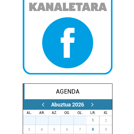
AGENDA
Abuztua 2026
AL.
AR.
AZ.
OG.
OL.
LR.
IG.
27
28
29
30
31
1
2
3
4
5
6
7
8
9