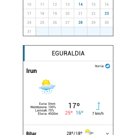
10
11
12
13
14
15
16
17
18
19
20
21
22
23
24
25
26
27
28
29
30
31
1
2
3
4
5
6
EGURALDIA
Iturria:
Irun
17º
Euria:
0mm
Hezetasuna:
100%
Lainoak:
70%
25º
16º
7 km/h
Elurra:
4500m
Bihar
28º
18º