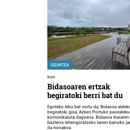
GIZARTEA
Irun
Bidasoaren ertzak
begiratoki berri bat du
Egoteko leku bat sortu da, Bidasoa aldek
begiratoki gisa, Azken Portuko pasealeku
komunikatuta dagoena. Bidasoa ibaiaren
bazterra lehengoratzeko lanen barruko ja
da honakoa.