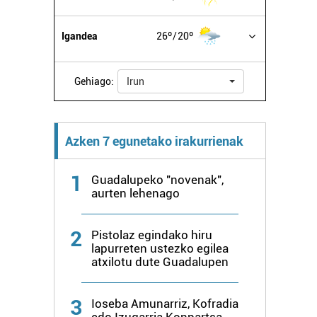
Igandea
26º
20º
Gehiago:
Irun
Azken 7 egunetako irakurrienak
1
Guadalupeko "novenak",
aurten lehenago
2
Pistolaz egindako hiru
lapurreten ustezko egilea
atxilotu dute Guadalupen
3
Ioseba Amunarriz, Kofradia