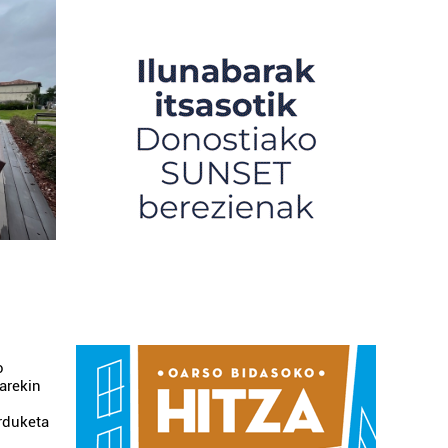
o
arekin
rduketa