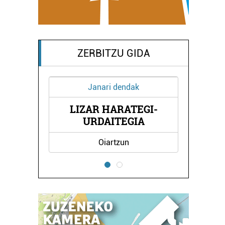
ZERBITZU GIDA
ndak
Ileapaindegiak
ATEGI-
MILA ILEAPAINDEGIA
EGIA
un
Errenteria-Orereta