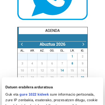
AGENDA
Abuztua 2026
AL.
AR.
AZ.
OG.
OL.
LR.
IG.
27
28
29
30
31
1
2
3
4
5
6
7
8
9
10
11
12
13
14
15
16
17
18
19
20
21
22
23
24
25
26
27
28
29
30
Datuen erabilera arduratsua
31
1
2
3
4
5
6
Guk eta
gure 1022 kideek
sure informacio pertsonala,
zure IP zenbakia, esaterako, prozesatzen ditugu, cookie