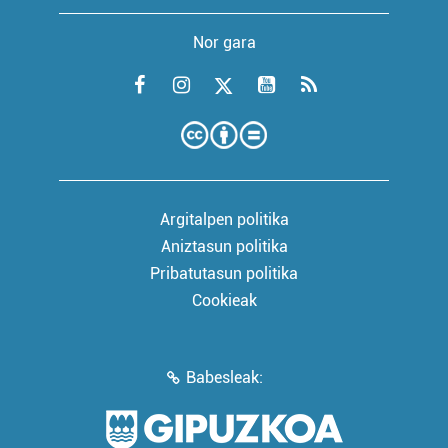
Nor gara
Argitalpen politika
Aniztasun politika
Pribatutasun politika
Cookieak
Babesleak: