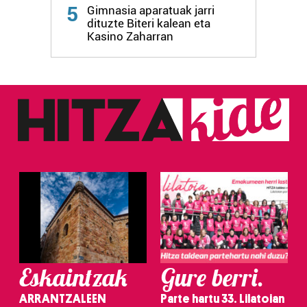
Webgune honek cookie propioak eta hirugarrenen cookie-
5
Gimnasia aparatuak jarri
fitxategiak erabiltzen ditu. Zure esperientzia eta
dituzte Biteri kalean eta
zerbitzuak hobetzeko asmoz, cookie teknologiaz
Kasino Zaharran
baliatzen gara. Ohar hau onartuz gero, teknologia hori
erabiltzeko baimen esplizitua ematen diguzu.
Gehiago
irakurri
Eskaintzak
Gure berri.
ARRANTZALEEN
Parte hartu 33. Lilatoian