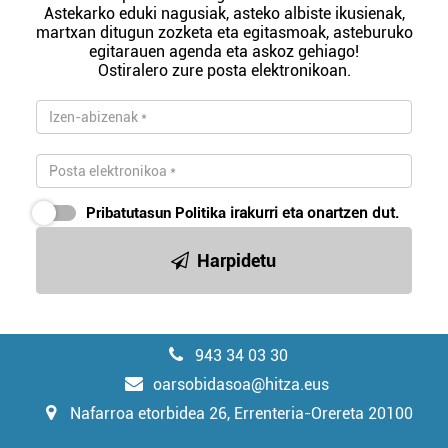
Astekarko eduki nagusiak, asteko albiste ikusienak,
martxan ditugun zozketa eta egitasmoak, asteburuko
egitarauen agenda eta askoz gehiago!
Ostiralero zure posta elektronikoan.
Pribatutasun Politika
irakurri eta onartzen dut.
Harpidetu
943 34 03 30
oarsobidasoa@hitza.eus
Nafarroa etorbidea 26, Errenteria-Orereta 20100