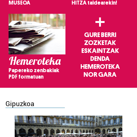
MUSEOA
HITZA taldearekin!
+
GURE BERRI
ZOZKETAK
ESKAINTZAK
Hemeroteka
DENDA
HEMEROTEKA
Papereko zenbakiak
NOR GARA
PDF formatuan
Gipuzkoa