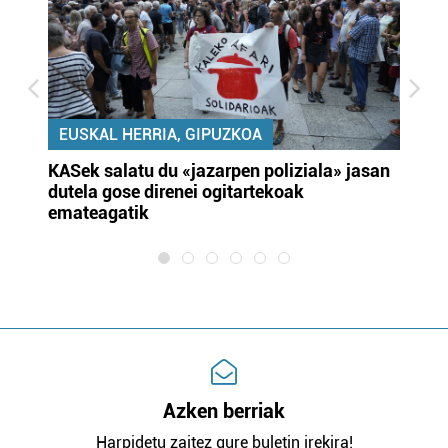
EUSKAL HERRIA, GIPUZKOA
KASek salatu du «jazarpen poliziala» jasan
Pa
dutela gose direnei ogitartekoak
da
emateagatik
«s
Azken berriak
Harpidetu zaitez gure buletin irekira!