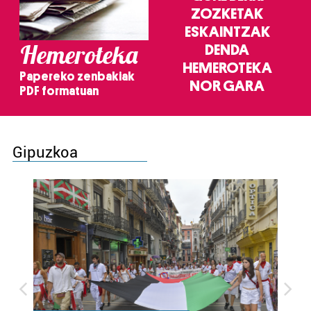
ZOZKETAK
ESKAINTZAK
Hemeroteka
DENDA
HEMEROTEKA
Papereko zenbakiak
NOR GARA
PDF formatuan
Gipuzkoa