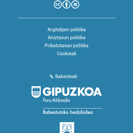
Argitalpen politika
Aniztasun politika
Pribatutasun politika
Cookieak
Babesleak: