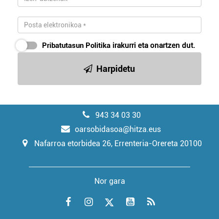
Pribatutasun Politika
irakurri eta onartzen dut.
Harpidetu
943 34 03 30
oarsobidasoa@hitza.eus
Nafarroa etorbidea 26, Errenteria-Orereta 20100
Nor gara