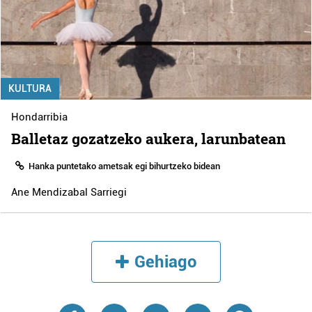
KULTURA
Hondarribia
Balletaz gozatzeko aukera, larunbatean
Hanka puntetako ametsak egi bihurtzeko bidean
Ane Mendizabal Sarriegi
Gehiago