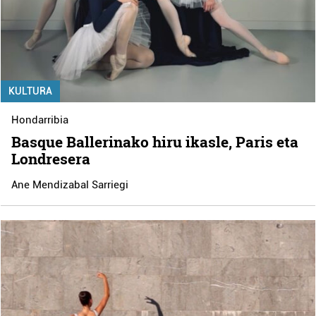
KULTURA
Hondarribia
Basque Ballerinako hiru ikasle, Paris eta
Londresera
Ane Mendizabal Sarriegi