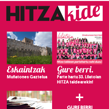
Eskaintzak
Gure berri.
Muñatones Gaztelua
Parte hartu 33. Lilatoian
HITZA taldearekin!
+
GURE BERRI