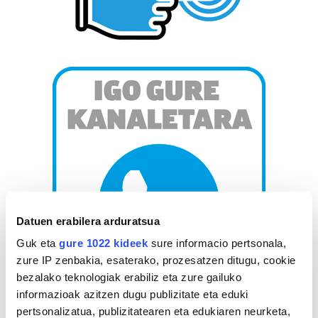
Datuen erabilera arduratsua
Guk eta
gure 1022 kideek
sure informacio pertsonala,
zure IP zenbakia, esaterako, prozesatzen ditugu, cookie
bezalako teknologiak erabiliz eta zure gailuko
informazioak azitzen dugu publizitate eta eduki
AGENDA
pertsonalizatua, publizitatearen eta edukiaren neurketa,