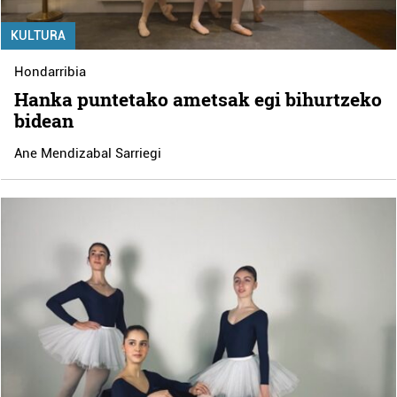
KULTURA
Hondarribia
Hanka puntetako ametsak egi bihurtzeko
bidean
Ane Mendizabal Sarriegi