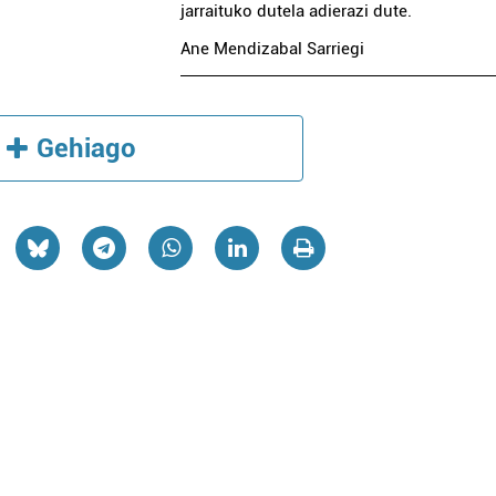
jarraituko dutela adierazi dute.
Ane Mendizabal Sarriegi
Gehiago