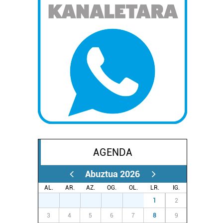
AGENDA
Abuztua 2026
AL.
AR.
AZ.
OG.
OL.
LR.
IG.
27
28
29
30
31
1
2
3
4
5
6
7
8
9