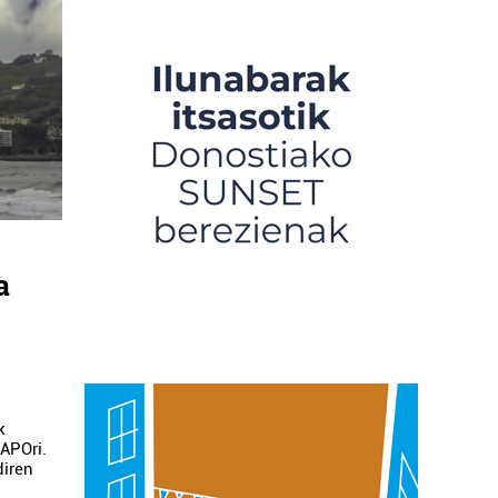
a
k
APOri.
diren