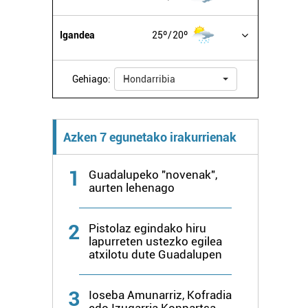
Igandea
25º
20º
Gehiago:
Hondarribia
Azken 7 egunetako irakurrienak
1
Guadalupeko "novenak",
aurten lehenago
2
Pistolaz egindako hiru
lapurreten ustezko egilea
atxilotu dute Guadalupen
3
Ioseba Amunarriz, Kofradia