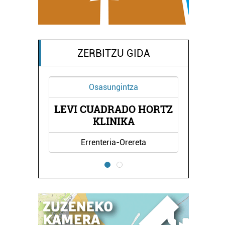
ZERBITZU GIDA
Osasungintza
LEVI CUADRADO HORTZ
KLINIKA
Errenteria-Orereta