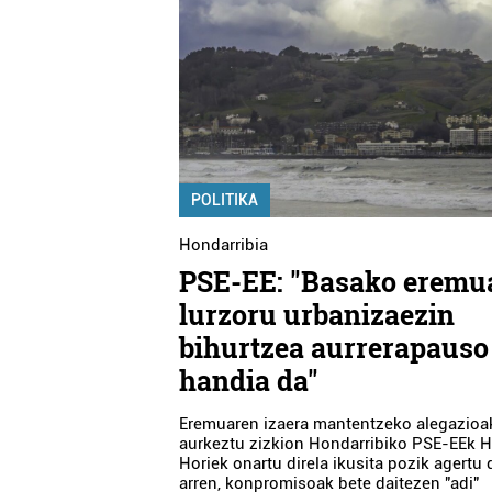
POLITIKA
Hondarribia
PSE-EE: "Basako eremu
lurzoru urbanizaezin
bihurtzea aurrerapauso
handia da"
Eremuaren izaera mantentzeko alegazioa
aurkeztu zizkion Hondarribiko PSE-EEk H
Horiek onartu direla ikusita pozik agertu 
arren, konpromisoak bete daitezen "adi"