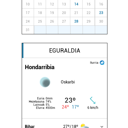
10
11
12
13
14
15
16
17
18
19
20
21
22
23
24
25
26
27
28
29
30
31
1
2
3
4
5
6
EGURALDIA
Iturria:
Hondarribia
Oskarbi
23º
Euria:
0mm
Hezetasuna:
74%
Lainoak:
5%
24º
17º
6 km/h
Elurra:
4500m
Bihar
27º
18º