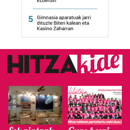
ezberdin
Webgune honek cookie propioak eta hirugarrenen cookie-
fitxategiak erabiltzen ditu. Zure esperientzia eta
5
Gimnasia aparatuak jarri
zerbitzuak hobetzeko asmoz, cookie teknologiaz
dituzte Biteri kalean eta
baliatzen gara. Ohar hau onartuz gero, teknologia hori
Kasino Zaharran
erabiltzeko baimen esplizitua ematen diguzu.
Gehiago
irakurri