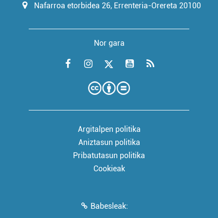
Nafarroa etorbidea 26, Errenteria-Orereta 20100
Nor gara
Argitalpen politika
Aniztasun politika
Pribatutasun politika
Cookieak
Babesleak: