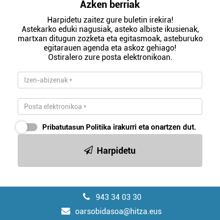
Azken berriak
Harpidetu zaitez gure buletin irekira!
Astekarko eduki nagusiak, asteko albiste ikusienak,
martxan ditugun zozketa eta egitasmoak, asteburuko
egitarauen agenda eta askoz gehiago!
Ostiralero zure posta elektronikoan.
Pribatutasun Politika
irakurri eta onartzen dut.
Harpidetu
943 34 03 30
oarsobidasoa@hitza.eus