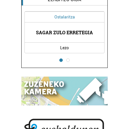
Ostalaritza
SAGAR ZULO ERRETEGIA
LU
Lezo