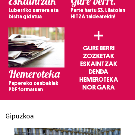
Eskaintzak
Gure berri.
Luberriko sarrera eta
Parte hartu 33. Lilatoian
bisita gidatua
HITZA taldearekin!
+
GURE BERRI
ZOZKETAK
ESKAINTZAK
Hemeroteka
DENDA
HEMEROTEKA
Papereko zenbakiak
NOR GARA
PDF formatuan
Gipuzkoa