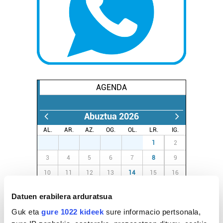
AGENDA
Abuztua 2026
AL.
AR.
AZ.
OG.
OL.
LR.
IG.
27
28
29
30
31
1
2
3
4
5
6
7
8
9
10
11
12
13
14
15
16
17
18
19
20
21
22
23
Datuen erabilera arduratsua
24
25
26
27
28
29
30
Guk eta
gure 1022 kideek
sure informacio pertsonala,
31
1
2
3
4
5
6