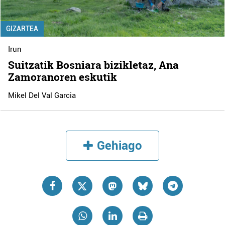
GIZARTEA
Irun
Suitzatik Bosniara bizikletaz, Ana
Zamoranoren eskutik
Mikel Del Val Garcia
Gehiago