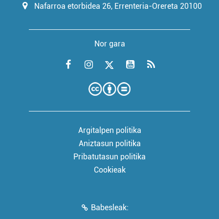
Nafarroa etorbidea 26, Errenteria-Orereta 20100
Nor gara
Argitalpen politika
Aniztasun politika
Pribatutasun politika
Cookieak
Babesleak: