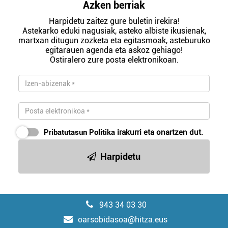
Azken berriak
Harpidetu zaitez gure buletin irekira!
Astekarko eduki nagusiak, asteko albiste ikusienak,
martxan ditugun zozketa eta egitasmoak, asteburuko
egitarauen agenda eta askoz gehiago!
Ostiralero zure posta elektronikoan.
Pribatutasun Politika
irakurri eta onartzen dut.
Harpidetu
943 34 03 30
oarsobidasoa@hitza.eus