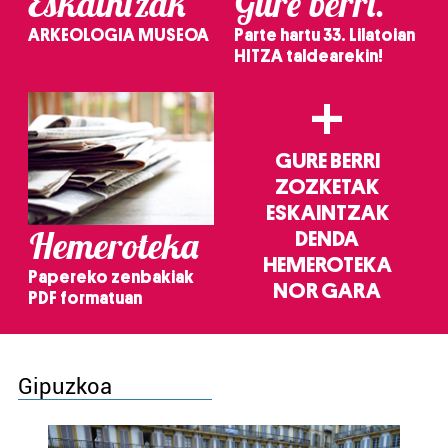
Eskaintzak
Gure berri.
ARKEOLOGIA MUSEOA
Parte hartu 33. Lilatoian
HITZA taldearekin!
+
GURE BERRI
ZOZKETAK
ESKAINTZAK
Hemeroteka
DENDA
HEMEROTEKA
Papereko zenbakiak
NOR GARA
PDF formatuan
Gipuzkoa