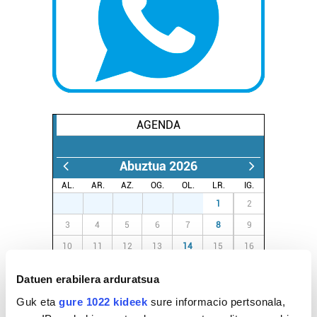
AGENDA
Abuztua 2026
AL.
AR.
AZ.
OG.
OL.
LR.
IG.
27
28
29
30
31
1
2
3
4
5
6
7
8
9
10
11
12
13
14
15
16
17
18
19
20
21
22
23
Datuen erabilera arduratsua
24
25
26
27
28
29
30
Guk eta
gure 1022 kideek
sure informacio pertsonala,
31
1
2
3
4
5
6