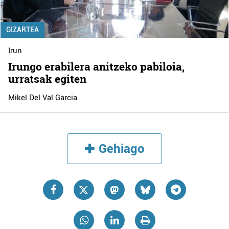
GIZARTEA
Irun
Irungo erabilera anitzeko pabiloia,
urratsak egiten
Mikel Del Val Garcia
Gehiago