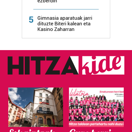
ezberdin
Webgune honek cookie propioak eta hirugarrenen cookie-
fitxategiak erabiltzen ditu. Zure esperientzia eta
5
Gimnasia aparatuak jarri
zerbitzuak hobetzeko asmoz, cookie teknologiaz
dituzte Biteri kalean eta
baliatzen gara. Ohar hau onartuz gero, teknologia hori
Kasino Zaharran
erabiltzeko baimen esplizitua ematen diguzu.
Gehiago
irakurri