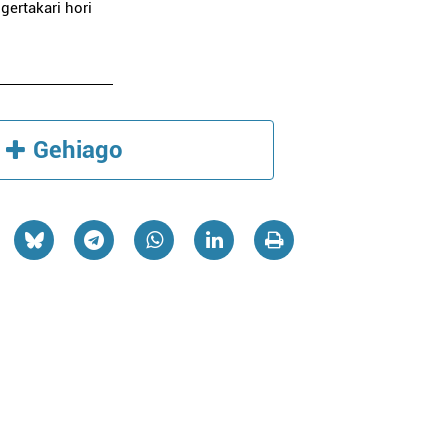
gertakari hori
Gehiago