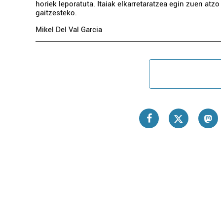
horiek leporatuta. Itaiak elkarretaratzea egin zuen atzo 
gaitzesteko.
Mikel Del Val Garcia