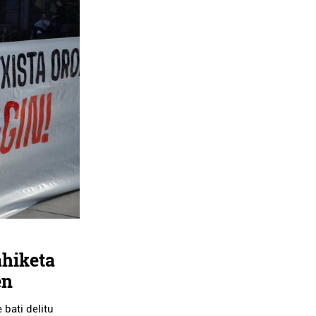
ahiketa
en
 bati delitu