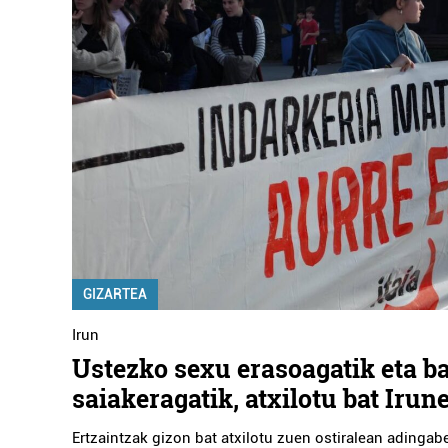
GIZARTEA
Irun
Ustezko sexu erasoagatik eta b
saiakeragatik, atxilotu bat Irun
Ertzaintzak gizon bat atxilotu zuen ostiralean adingabe