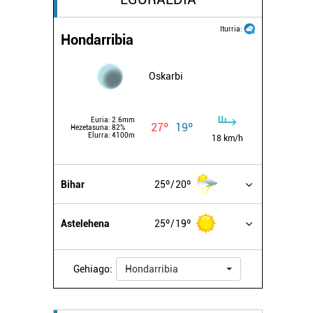
Iturria:
Hondarribia
Oskarbi
Euria:
2.6mm
27º
19º
Hezetasuna:
82%
Elurra:
4100m
18 km/h
Bihar
25º
20º
Astelehena
25º
19º
Gehiago:
Hondarribia