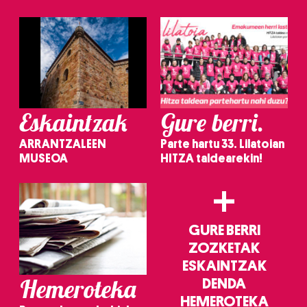
Eskaintzak
Gure berri.
ARRANTZALEEN
Parte hartu 33. Lilatoian
MUSEOA
HITZA taldearekin!
+
GURE BERRI
ZOZKETAK
ESKAINTZAK
Hemeroteka
DENDA
HEMEROTEKA