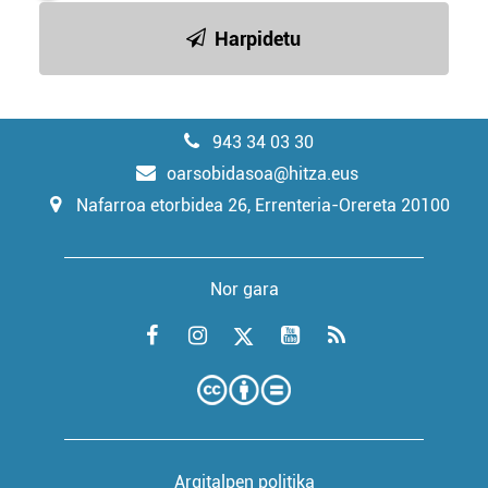
Harpidetu
943 34 03 30
oarsobidasoa@hitza.eus
Nafarroa etorbidea 26, Errenteria-Orereta 20100
Nor gara
Argitalpen politika