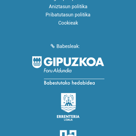
Aniztasun politika
Pribatutasun politika
Cookieak
Babesleak: