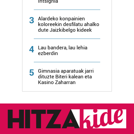
Intsignia
irakurri
3
Alardeko konpainien
koloreekin desfilatu ahalko
dute Jaizkibelgo kideek
4
Lau bandera, lau lehia
ezberdin
5
Gimnasia aparatuak jarri
dituzte Biteri kalean eta
Kasino Zaharran