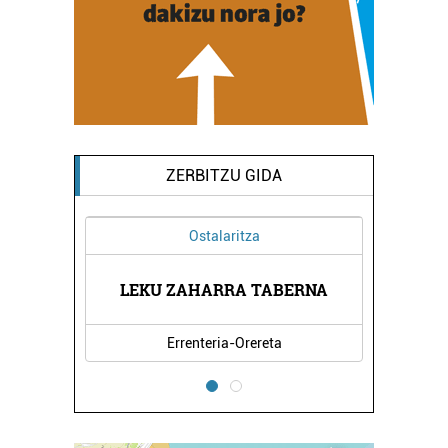
ZERBITZU GIDA
Ostalaritza
Os
LEKU ZAHARRA TABERNA
LANDARE H
Errenteria-Orereta
Errent