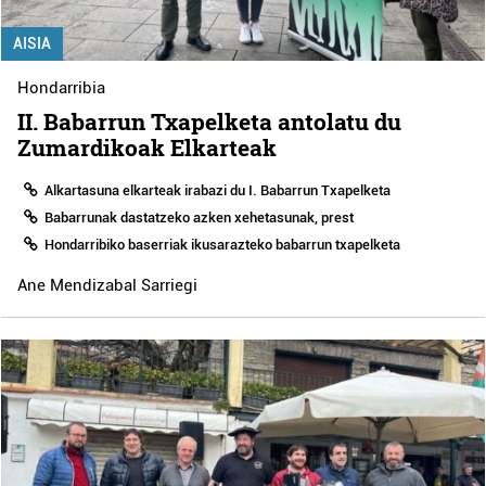
AISIA
Hondarribia
II. Babarrun Txapelketa antolatu du
Zumardikoak Elkarteak
Alkartasuna elkarteak irabazi du I. Babarrun Txapelketa
Babarrunak dastatzeko azken xehetasunak, prest
Hondarribiko baserriak ikusarazteko babarrun txapelketa
Ane Mendizabal Sarriegi