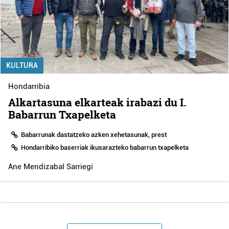
KULTURA
Hondarribia
Alkartasuna elkarteak irabazi du I.
Babarrun Txapelketa
Babarrunak dastatzeko azken xehetasunak, prest
Hondarribiko baserriak ikusarazteko babarrun txapelketa
Ane Mendizabal Sarriegi