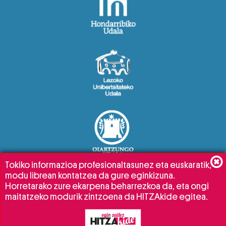
Tokiko informazioa profesionaltasunez eta euskaratik,
modu librean kontatzea da gure eginkizuna.
Horretarako zure ekarpena beharrezkoa da, eta ongi
maitatzeko modurik zintzoena da HITZAkide egitea.