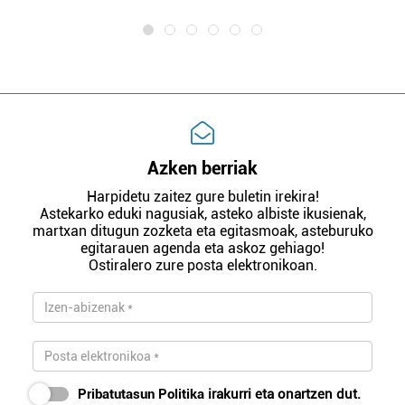
Azken berriak
Harpidetu zaitez gure buletin irekira!
Astekarko eduki nagusiak, asteko albiste ikusienak,
martxan ditugun zozketa eta egitasmoak, asteburuko
egitarauen agenda eta askoz gehiago!
Ostiralero zure posta elektronikoan.
Pribatutasun Politika
irakurri eta onartzen dut.