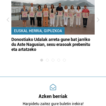
EUSKAL HERRIA, GIPUZKOA
Donostiako Udalak arreta gune bat jarriko
Ur
du Aste Nagusian, sexu erasoak prebenitu
es
eta artatzeko
lu
Azken berriak
Harpidetu zaitez gure buletin irekira!