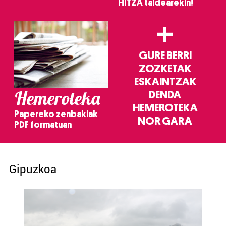
HITZA taldearekin!
+
GURE BERRI
ZOZKETAK
ESKAINTZAK
Hemeroteka
DENDA
HEMEROTEKA
Papereko zenbakiak
NOR GARA
PDF formatuan
Gipuzkoa