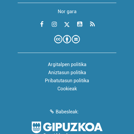
Nor gara
Argitalpen politika
Aniztasun politika
Pribatutasun politika
Cookieak
Babesleak: