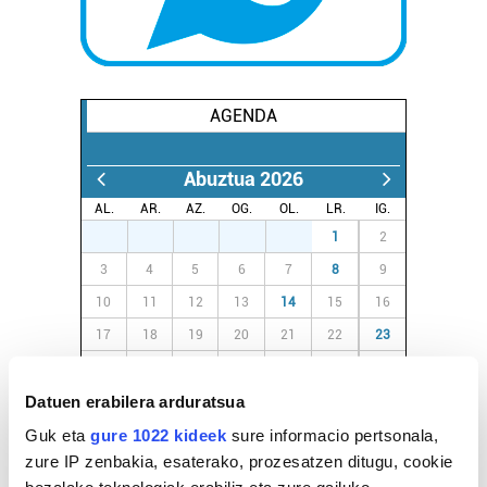
AGENDA
Abuztua 2026
AL.
AR.
AZ.
OG.
OL.
LR.
IG.
27
28
29
30
31
1
2
3
4
5
6
7
8
9
10
11
12
13
14
15
16
17
18
19
20
21
22
23
24
25
26
27
28
29
30
Datuen erabilera arduratsua
31
1
2
3
4
5
6
Guk eta
gure 1022 kideek
sure informacio pertsonala,
zure IP zenbakia, esaterako, prozesatzen ditugu, cookie
EGURALDIA