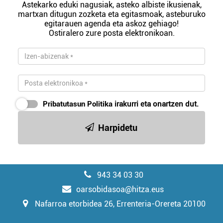
Astekarko eduki nagusiak, asteko albiste ikusienak,
martxan ditugun zozketa eta egitasmoak, asteburuko
egitarauen agenda eta askoz gehiago!
Ostiralero zure posta elektronikoan.
Pribatutasun Politika
irakurri eta onartzen dut.
Harpidetu
943 34 03 30
oarsobidasoa@hitza.eus
Nafarroa etorbidea 26, Errenteria-Orereta 20100