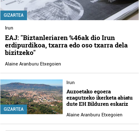
GIZARTEA
Irun
EAJ: "Biztanleriaren %46ak dio Irun
erdipurdikoa, txarra edo oso txarra dela
bizitzeko"
Alaine Aranburu Etxegoien
Irun
Auzoetako egoera
ezagutzeko ikerketa abiatu
dute EH Bilduren eskariz
GIZARTEA
Alaine Aranburu Etxegoien