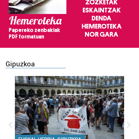
ZOZKETAK
ESKAINTZAK
Hemeroteka
DENDA
HEMEROTEKA
Papereko zenbakiak
NOR GARA
PDF formatuan
Gipuzkoa