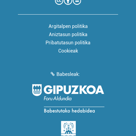
Argitalpen politika
Aniztasun politika
Pribatutasun politika
Cookieak
Babesleak: