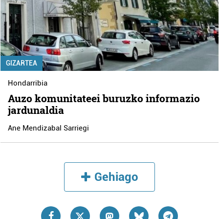
GIZARTEA
Hondarribia
Auzo komunitateei buruzko informazio
jardunaldia
Ane Mendizabal Sarriegi
Gehiago