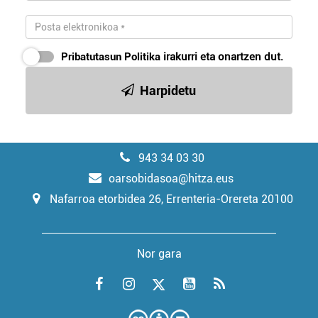
Pribatutasun Politika
irakurri eta onartzen dut.
Harpidetu
943 34 03 30
oarsobidasoa@hitza.eus
Nafarroa etorbidea 26, Errenteria-Orereta 20100
Nor gara