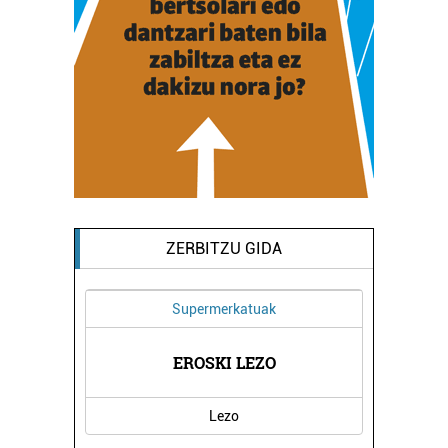
ZERBITZU GIDA
Supermerkatuak
K
EROSKI LEZO
Lezo