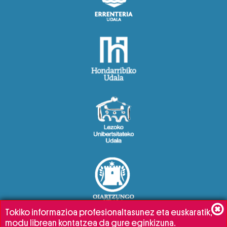
Tokiko informazioa profesionaltasunez eta euskaratik,
modu librean kontatzea da gure eginkizuna.