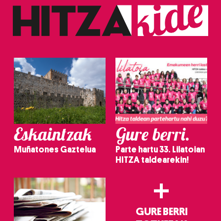
baliatzen gara. Ohar hau onartuz gero, teknologia hori
erabiltzeko baimen esplizitua ematen diguzu.
Gehiago
irakurri
Eskaintzak
Gure berri.
Muñatones Gaztelua
Parte hartu 33. Lilatoian
HITZA taldearekin!
+
GURE BERRI