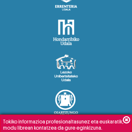
Tokiko informazioa profesionaltasunez eta euskaratik,
modu librean kontatzea da gure eginkizuna.