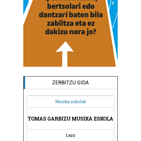
ZERBITZU GIDA
Musika eskolak
Eusk
TOMAS GARBIZU MUSIKA ESKOLA
OIARTZUNGO
Lezo
Oi