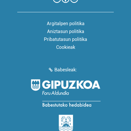
Argitalpen politika
Aniztasun politika
Pribatutasun politika
Cookieak
Babesleak: