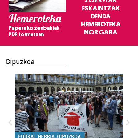
ZOZKETAK
ESKAINTZAK
Hemeroteka
DENDA
HEMEROTEKA
Papereko zenbakiak
NOR GARA
PDF formatuan
Gipuzkoa
EUSKAL HERRIA, GIPUZKOA