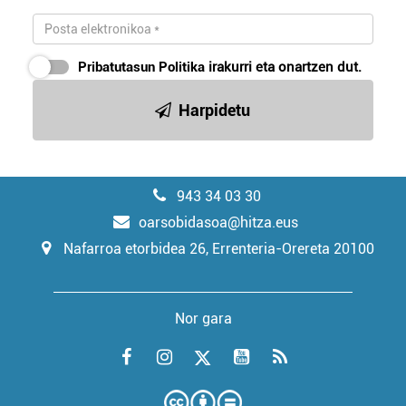
Pribatutasun Politika
irakurri eta onartzen dut.
Harpidetu
943 34 03 30
oarsobidasoa@hitza.eus
Nafarroa etorbidea 26, Errenteria-Orereta 20100
Nor gara