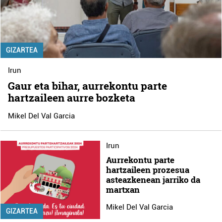
GIZARTEA
Irun
Gaur eta bihar, aurrekontu parte
hartzaileen aurre bozketa
Mikel Del Val Garcia
Irun
Aurrekontu parte
hartzaileen prozesua
asteazkenean jarriko da
martxan
Mikel Del Val Garcia
GIZARTEA