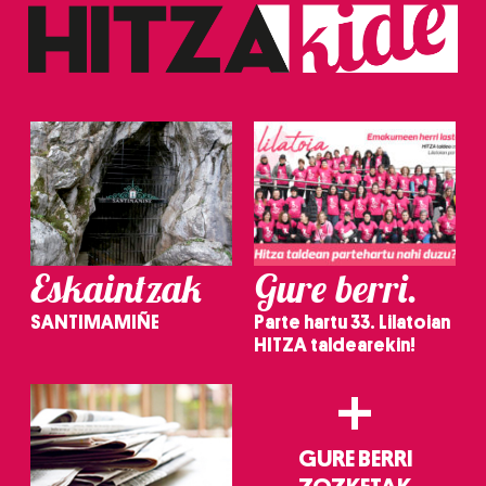
Eskaintzak
Gure berri.
SANTIMAMIÑE
Parte hartu 33. Lilatoian
HITZA taldearekin!
+
GURE BERRI