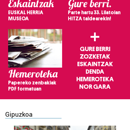
Eskaintzak
Gure berri.
EUSKAL HERRIA
Parte hartu 33. Lilatoian
MUSEOA
HITZA taldearekin!
+
GURE BERRI
ZOZKETAK
ESKAINTZAK
Hemeroteka
DENDA
HEMEROTEKA
Papereko zenbakiak
NOR GARA
PDF formatuan
Gipuzkoa