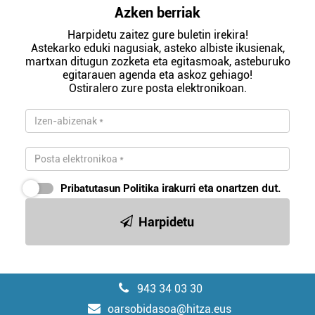
Azken berriak
Harpidetu zaitez gure buletin irekira!
Astekarko eduki nagusiak, asteko albiste ikusienak,
martxan ditugun zozketa eta egitasmoak, asteburuko
egitarauen agenda eta askoz gehiago!
Ostiralero zure posta elektronikoan.
Pribatutasun Politika
irakurri eta onartzen dut.
Harpidetu
943 34 03 30
oarsobidasoa@hitza.eus