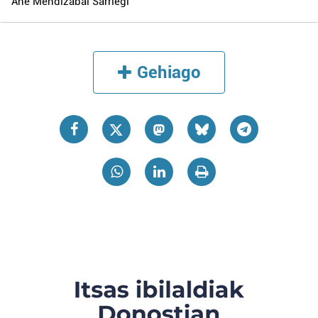
Ane Mendizabal Sarriegi
Gehiago