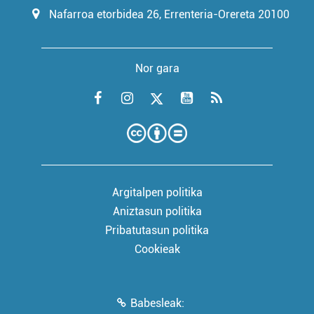
Nafarroa etorbidea 26, Errenteria-Orereta 20100
Nor gara
Argitalpen politika
Aniztasun politika
Pribatutasun politika
Cookieak
Babesleak: