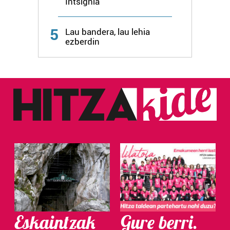
Intsignia
Webgune honek cookie propioak eta hirugarrenen cookie-
fitxategiak erabiltzen ditu. Zure esperientzia eta
5
Lau bandera, lau lehia
zerbitzuak hobetzeko asmoz, cookie teknologiaz
ezberdin
baliatzen gara. Ohar hau onartuz gero, teknologia hori
erabiltzeko baimen esplizitua ematen diguzu.
Gehiago
irakurri
Eskaintzak
Gure berri.