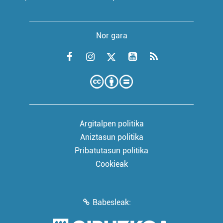
Nor gara
Argitalpen politika
Aniztasun politika
Pribatutasun politika
Cookieak
Babesleak: