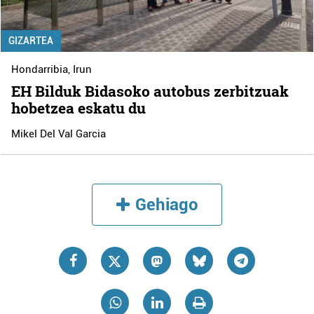
GIZARTEA
Hondarribia
,
Irun
EH Bilduk Bidasoko autobus zerbitzuak
hobetzea eskatu du
Mikel Del Val Garcia
Gehiago