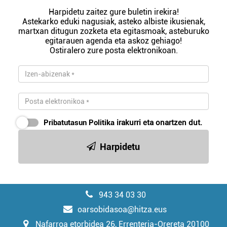
Harpidetu zaitez gure buletin irekira!
Astekarko eduki nagusiak, asteko albiste ikusienak,
martxan ditugun zozketa eta egitasmoak, asteburuko
egitarauen agenda eta askoz gehiago!
Ostiralero zure posta elektronikoan.
Pribatutasun Politika
irakurri eta onartzen dut.
Harpidetu
943 34 03 30
oarsobidasoa@hitza.eus
Nafarroa etorbidea 26, Errenteria-Orereta 20100