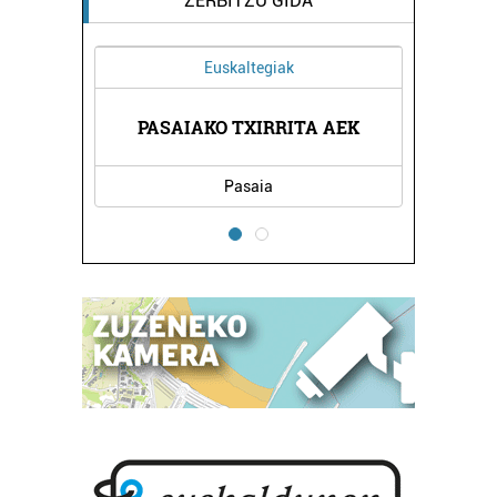
ZERBITZU GIDA
Euskaltegiak
NTINA
PASAIAKO TXIRRITA AEK
TXIR
Pasaia