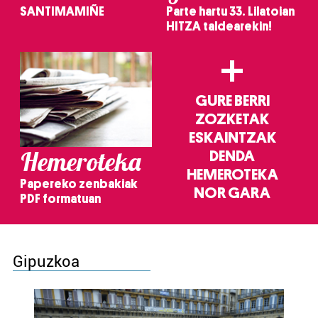
SANTIMAMIÑE
Parte hartu 33. Lilatoian
HITZA taldearekin!
+
GURE BERRI
ZOZKETAK
ESKAINTZAK
Hemeroteka
DENDA
HEMEROTEKA
Papereko zenbakiak
NOR GARA
PDF formatuan
Gipuzkoa