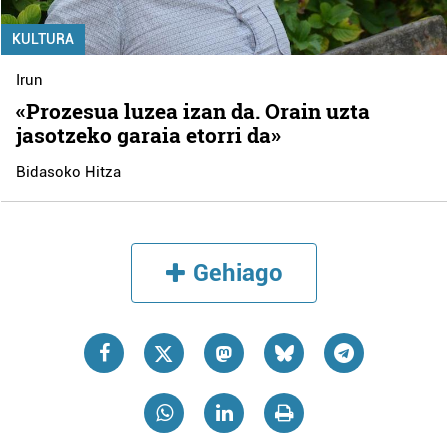
KULTURA
Irun
«Prozesua luzea izan da. Orain uzta
jasotzeko garaia etorri da»
Bidasoko Hitza
Gehiago