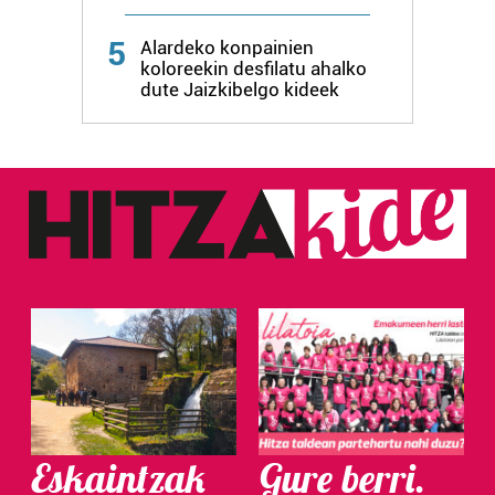
Webgune honek cookie propioak eta hirugarrenen cookie-
5
fitxategiak erabiltzen ditu. Zure esperientzia eta
Alardeko konpainien
koloreekin desfilatu ahalko
zerbitzuak hobetzeko asmoz, cookie teknologiaz
dute Jaizkibelgo kideek
baliatzen gara. Ohar hau onartuz gero, teknologia hori
erabiltzeko baimen esplizitua ematen diguzu.
Gehiago
irakurri
Eskaintzak
Gure berri.