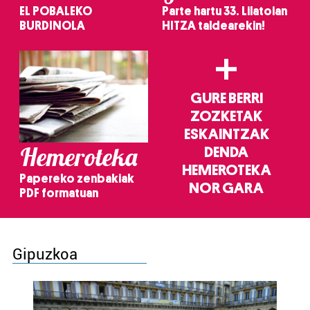
EL POBALEKO
Parte hartu 33. Lilatoian
BURDINOLA
HITZA taldearekin!
+
GURE BERRI
ZOZKETAK
ESKAINTZAK
Hemeroteka
DENDA
HEMEROTEKA
Papereko zenbakiak
NOR GARA
PDF formatuan
Gipuzkoa