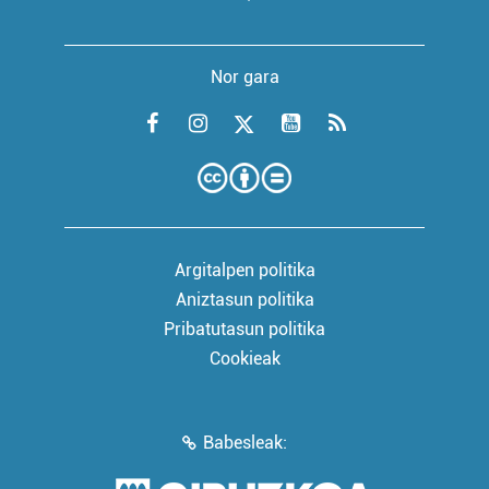
Nor gara
Argitalpen politika
Aniztasun politika
Pribatutasun politika
Cookieak
Babesleak: