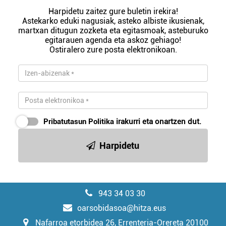
Harpidetu zaitez gure buletin irekira!
Astekarko eduki nagusiak, asteko albiste ikusienak,
martxan ditugun zozketa eta egitasmoak, asteburuko
egitarauen agenda eta askoz gehiago!
Ostiralero zure posta elektronikoan.
Pribatutasun Politika
irakurri eta onartzen dut.
Harpidetu
943 34 03 30
oarsobidasoa@hitza.eus
Nafarroa etorbidea 26, Errenteria-Orereta 20100