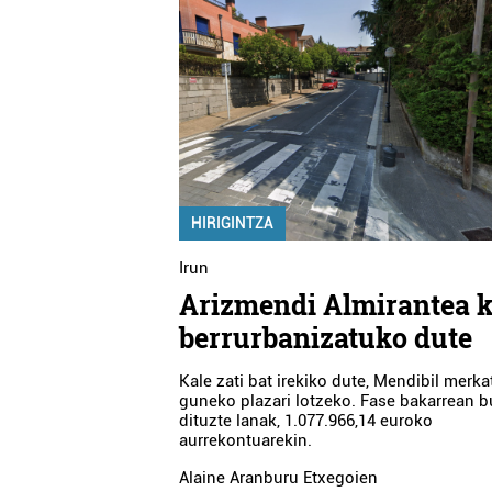
HIRIGINTZA
Irun
Arizmendi Almirantea k
berrurbanizatuko dute
Kale zati bat irekiko dute, Mendibil merka
guneko plazari lotzeko. Fase bakarrean 
dituzte lanak, 1.077.966,14 euroko
aurrekontuarekin.
Alaine Aranburu Etxegoien