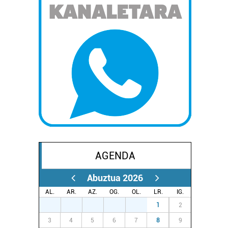
AGENDA
Abuztua 2026
AL.
AR.
AZ.
OG.
OL.
LR.
IG.
27
28
29
30
31
1
2
3
4
5
6
7
8
9