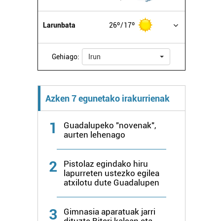
Larunbata
26º
17º
Gehiago:
Irun
Azken 7 egunetako irakurrienak
1
Guadalupeko "novenak",
aurten lehenago
2
Pistolaz egindako hiru
lapurreten ustezko egilea
atxilotu dute Guadalupen
3
Gimnasia aparatuak jarri