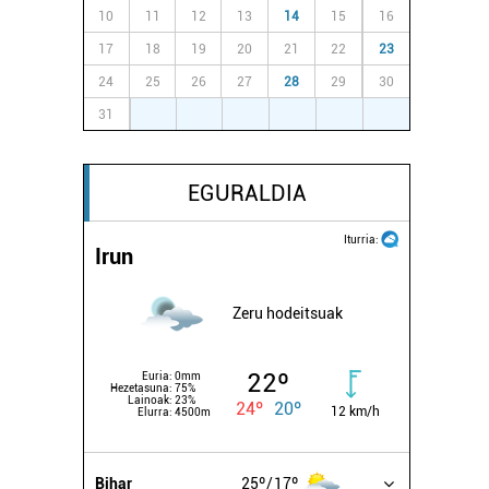
10
11
12
13
14
15
16
17
18
19
20
21
22
23
24
25
26
27
28
29
30
31
1
2
3
4
5
6
EGURALDIA
Iturria:
Irun
Zeru hodeitsuak
22º
Euria:
0mm
Hezetasuna:
75%
Lainoak:
23%
24º
20º
12 km/h
Elurra:
4500m
Bihar
25º
17º