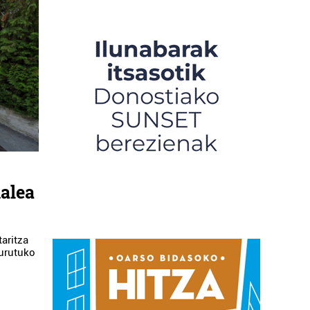
alea
taritza
burutuko