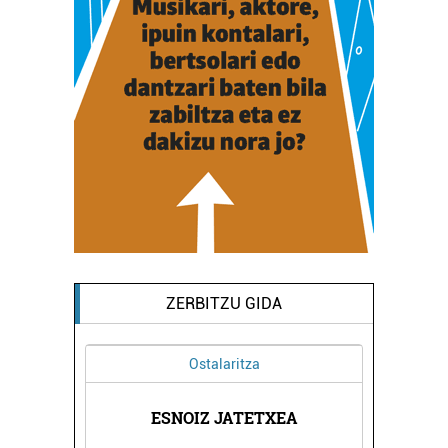
ZERBITZU GIDA
Ostalaritza
NTZIA
ESNOIZ JATETXEA
ATER