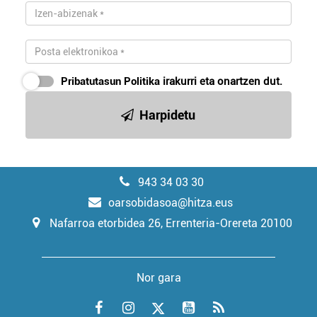
Pribatutasun Politika
irakurri eta onartzen dut.
Harpidetu
943 34 03 30
oarsobidasoa@hitza.eus
Nafarroa etorbidea 26, Errenteria-Orereta 20100
Nor gara