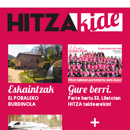
Eskaintzak
Gure berri.
EL POBALEKO
Parte hartu 33. Lilatoian
BURDINOLA
HITZA taldearekin!
+