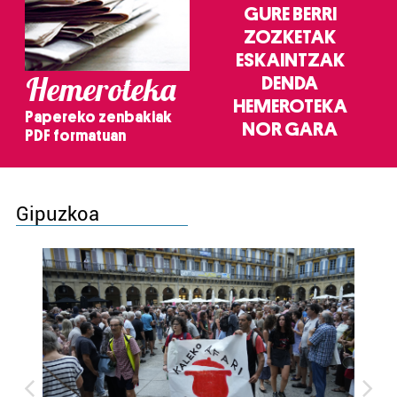
GURE BERRI
ZOZKETAK
ESKAINTZAK
Hemeroteka
DENDA
HEMEROTEKA
Papereko zenbakiak
NOR GARA
PDF formatuan
Gipuzkoa