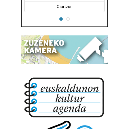
Oiartzun