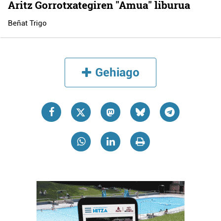
Aritz Gorrotxategiren "Amua" liburua
Beñat Trigo
Gehiago