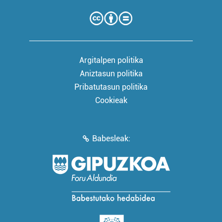
Argitalpen politika
Aniztasun politika
Pribatutasun politika
Cookieak
Babesleak: