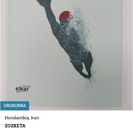
OROKORRA
Hondarribia
,
Irun
ZOZKETA