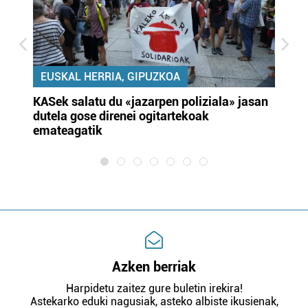
EUSKAL HERRIA, GIPUZKOA
KASek salatu du «jazarpen poliziala» jasan
Pa
dutela gose direnei ogitartekoak
da
emateagatik
«s
Azken berriak
Harpidetu zaitez gure buletin irekira!
Astekarko eduki nagusiak, asteko albiste ikusienak,