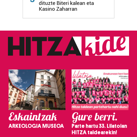
dituzte Biteri kalean eta
fitxategiak erabiltzen ditu. Zure esperientzia eta
Kasino Zaharran
zerbitzuak hobetzeko asmoz, cookie teknologiaz
baliatzen gara. Ohar hau onartuz gero, teknologia hori
erabiltzeko baimen esplizitua ematen diguzu.
Gehiago
irakurri
Eskaintzak
Gure berri.
ARKEOLOGIA MUSEOA
Parte hartu 33. Lilatoian
HITZA taldearekin!