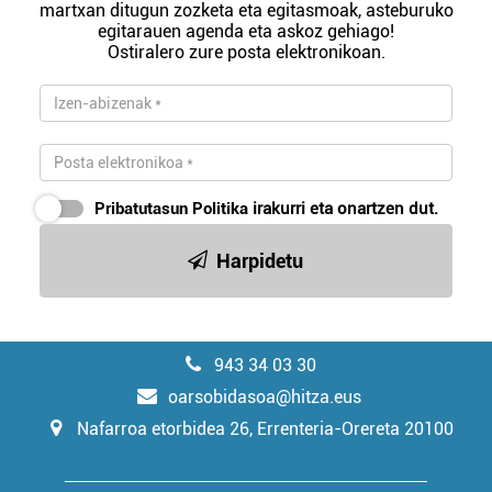
martxan ditugun zozketa eta egitasmoak, asteburuko
egitarauen agenda eta askoz gehiago!
Ostiralero zure posta elektronikoan.
Pribatutasun Politika
irakurri eta onartzen dut.
Harpidetu
943 34 03 30
oarsobidasoa@hitza.eus
Nafarroa etorbidea 26, Errenteria-Orereta 20100