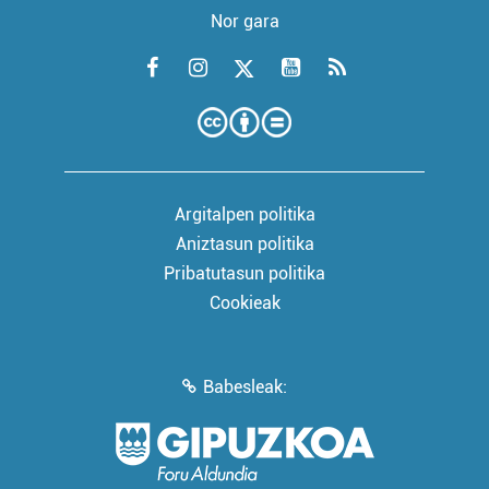
Nor gara
Argitalpen politika
Aniztasun politika
Pribatutasun politika
Cookieak
Babesleak: