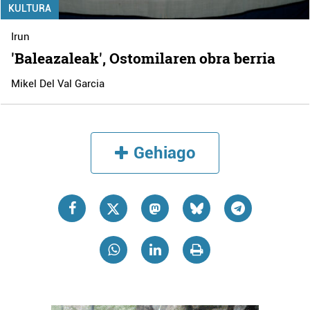
KULTURA
Irun
'Baleazaleak', Ostomilaren obra berria
Mikel Del Val Garcia
Gehiago