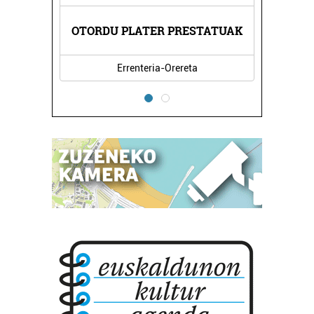
ARITZA
OTORDU PLATER PRESTATUAK
PASAI
Errenteria-Orereta