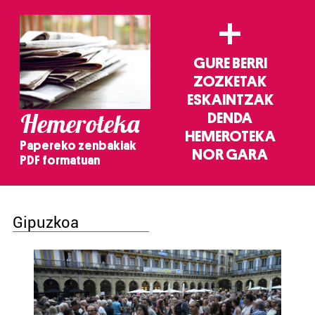
+
GURE BERRI
ZOZKETAK
ESKAINTZAK
Hemeroteka
DENDA
HEMEROTEKA
Papereko zenbakiak
NOR GARA
PDF formatuan
Gipuzkoa