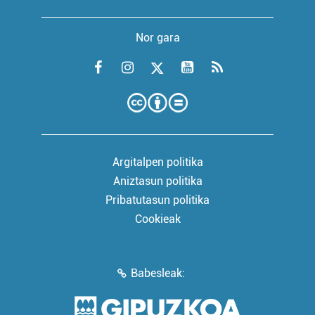
Nor gara
Argitalpen politika
Aniztasun politika
Pribatutasun politika
Cookieak
Babesleak: