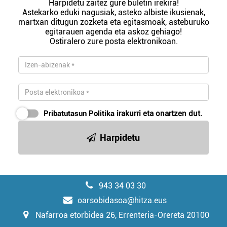
Harpidetu zaitez gure buletin irekira!
Astekarko eduki nagusiak, asteko albiste ikusienak,
martxan ditugun zozketa eta egitasmoak, asteburuko
egitarauen agenda eta askoz gehiago!
Ostiralero zure posta elektronikoan.
Pribatutasun Politika
irakurri eta onartzen dut.
Harpidetu
943 34 03 30
oarsobidasoa@hitza.eus
Nafarroa etorbidea 26, Errenteria-Orereta 20100