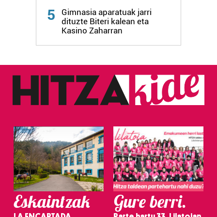
5
Gimnasia aparatuak jarri
dituzte Biteri kalean eta
Kasino Zaharran
Eskaintzak
Gure berri.
LA ENCARTADA
Parte hartu 33. Lilatoian