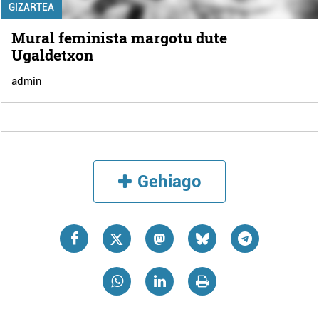
GIZARTEA
Mural feminista margotu dute
Ugaldetxon
admin
Gehiago