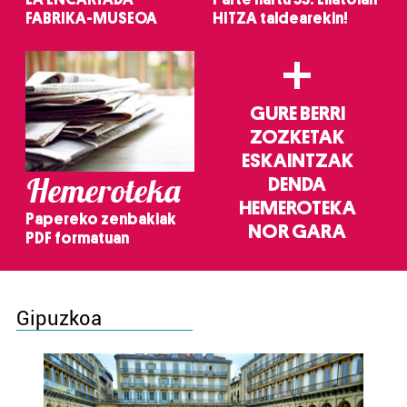
FABRIKA-MUSEOA
HITZA taldearekin!
+
GURE BERRI
ZOZKETAK
ESKAINTZAK
Hemeroteka
DENDA
HEMEROTEKA
Papereko zenbakiak
NOR GARA
PDF formatuan
Gipuzkoa