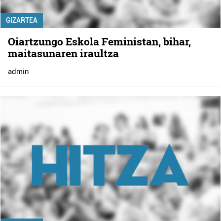
GIZARTEA
Oiartzungo Eskola Feministan, bihar,
maitasunaren iraultza
admin