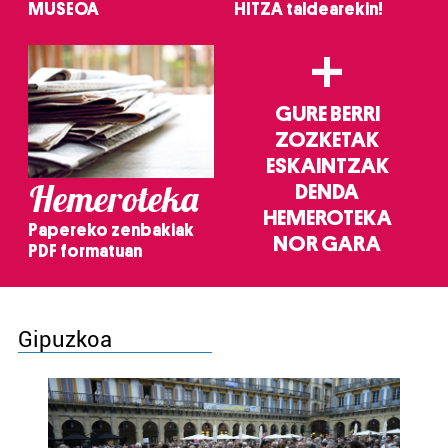
MUSEOA
HITZA taldearekin!
+
GURE BERRI
ZOZKETAK
ESKAINTZAK
Hemeroteka
DENDA
HEMEROTEKA
Papereko zenbakiak
NOR GARA
PDF formatuan
Gipuzkoa