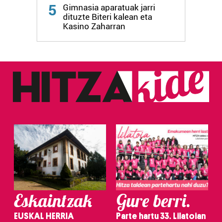
Webgune honek cookie propioak eta hirugarrenen cookie-
5
Gimnasia aparatuak jarri
fitxategiak erabiltzen ditu. Zure esperientzia eta
dituzte Biteri kalean eta
zerbitzuak hobetzeko asmoz, cookie teknologiaz
Kasino Zaharran
baliatzen gara. Ohar hau onartuz gero, teknologia hori
erabiltzeko baimen esplizitua ematen diguzu.
Gehiago
irakurri
Eskaintzak
Gure berri.
EUSKAL HERRIA
Parte hartu 33. Lilatoian