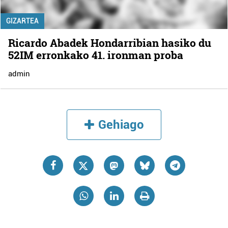
GIZARTEA
Ricardo Abadek Hondarribian hasiko du
52IM erronkako 41. ironman proba
admin
Gehiago