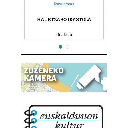
Ikastetxeak
NA
HAURTZARO IKASTOLA
O
Oiartzun