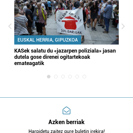
EUSKAL HERRIA, GIPUZKOA
KASek salatu du «jazarpen poliziala» jasan
Pa
dutela gose direnei ogitartekoak
da
emateagatik
«s
Azken berriak
Harpidetu zaitez gure buletin irekira!