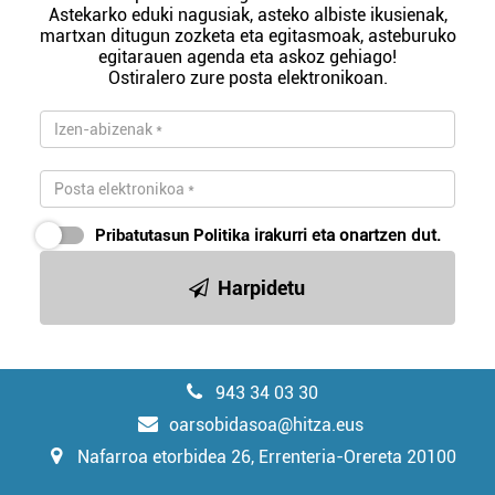
Astekarko eduki nagusiak, asteko albiste ikusienak,
martxan ditugun zozketa eta egitasmoak, asteburuko
egitarauen agenda eta askoz gehiago!
Ostiralero zure posta elektronikoan.
Pribatutasun Politika
irakurri eta onartzen dut.
Harpidetu
943 34 03 30
oarsobidasoa@hitza.eus
Nafarroa etorbidea 26, Errenteria-Orereta 20100