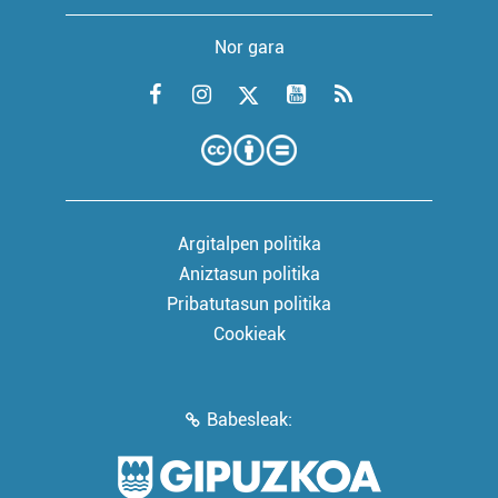
Nor gara
Argitalpen politika
Aniztasun politika
Pribatutasun politika
Cookieak
Babesleak: