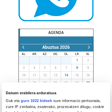
AGENDA
Abuztua 2026
AL.
AR.
AZ.
OG.
OL.
LR.
IG.
27
28
29
30
31
1
2
3
4
5
6
7
8
9
10
11
12
13
14
15
16
17
18
19
20
21
22
23
24
25
26
27
28
29
30
Datuen erabilera arduratsua
31
1
2
3
4
5
6
Guk eta
gure 1022 kideek
sure informacio pertsonala,
zure IP zenbakia, esaterako, prozesatzen ditugu, cookie