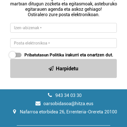
martxan ditugun zozketa eta egitasmoak, asteburuko
egitarauen agenda eta askoz gehiago!
Ostiralero zure posta elektronikoan.
Pribatutasun Politika
irakurri eta onartzen dut.
Harpidetu
943 34 03 30
oarsobidasoa@hitza.eus
Nafarroa etorbidea 26, Errenteria-Orereta 20100