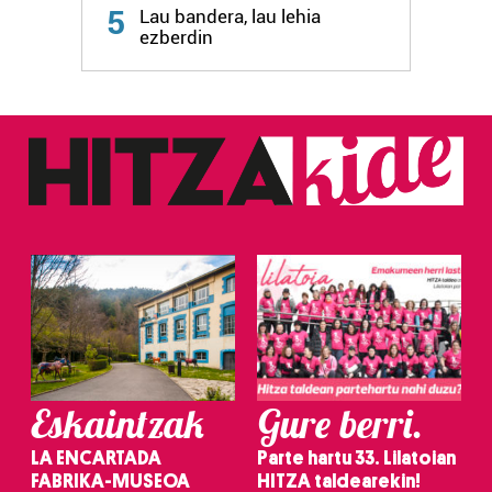
5
Lau bandera, lau lehia
fitxategiak erabiltzen ditu. Zure esperientzia eta
ezberdin
zerbitzuak hobetzeko asmoz, cookie teknologiaz
baliatzen gara. Ohar hau onartuz gero, teknologia hori
erabiltzeko baimen esplizitua ematen diguzu.
Gehiago
irakurri
Eskaintzak
Gure berri.
LA ENCARTADA
Parte hartu 33. Lilatoian
FABRIKA-MUSEOA
HITZA taldearekin!