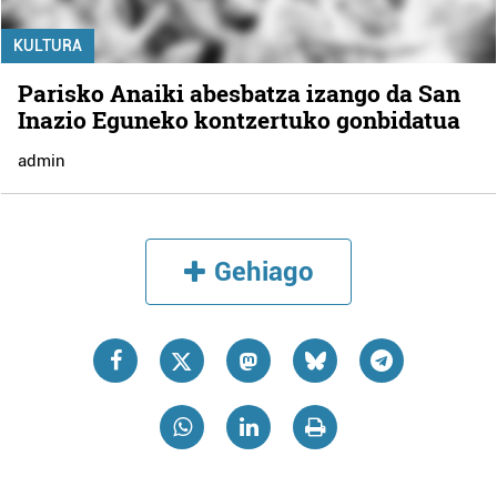
KULTURA
Parisko Anaiki abesbatza izango da San
Inazio Eguneko kontzertuko gonbidatua
admin
Gehiago