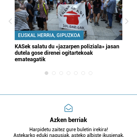
EUSKAL HERRIA, GIPUZKOA
KASek salatu du «jazarpen poliziala» jasan
Pa
dutela gose direnei ogitartekoak
da
emateagatik
«s
Azken berriak
Harpidetu zaitez gure buletin irekira!
Astekarko eduki nagusiak, asteko albiste ikusienak,