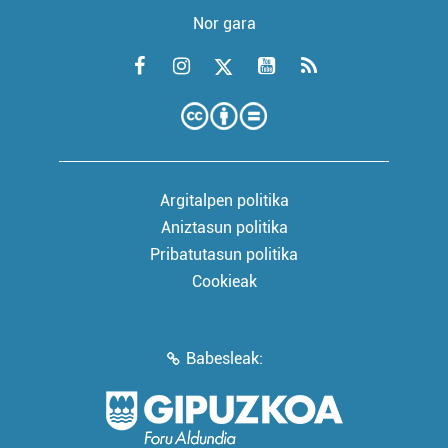
Nor gara
Argitalpen politika
Aniztasun politika
Pribatutasun politika
Cookieak
Babesleak: