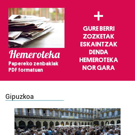
+
GURE BERRI
ZOZKETAK
ESKAINTZAK
Hemeroteka
DENDA
HEMEROTEKA
Papereko zenbakiak
NOR GARA
PDF formatuan
Gipuzkoa