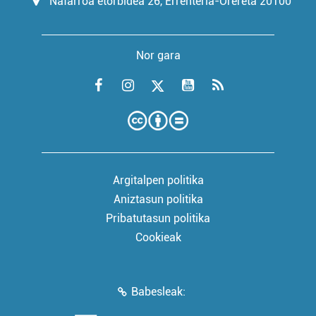
Nafarroa etorbidea 26, Errenteria-Orereta 20100
Nor gara
Argitalpen politika
Aniztasun politika
Pribatutasun politika
Cookieak
Babesleak: