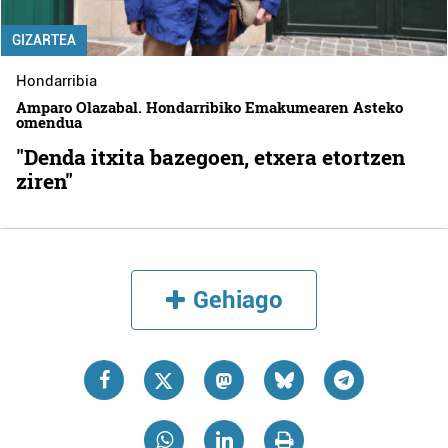
GIZARTEA
Hondarribia
Amparo Olazabal. Hondarribiko Emakumearen Asteko
omendua
"Denda itxita bazegoen, etxera etortzen
ziren"
Gehiago