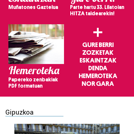
Muñatones Gaztelua
Parte hartu 33. Lilatoian
HITZA taldearekin!
+
GURE BERRI
ZOZKETAK
ESKAINTZAK
Hemeroteka
DENDA
HEMEROTEKA
Papereko zenbakiak
NOR GARA
PDF formatuan
Gipuzkoa