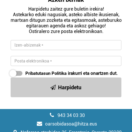
Harpidetu zaitez gure buletin irekira!
Astekarko eduki nagusiak, asteko albiste ikusienak,
martxan ditugun zozketa eta egitasmoak, asteburuko
egitarauen agenda eta askoz gehiago!
Ostiralero zure posta elektronikoan.
Pribatutasun Politika
irakurri eta onartzen dut.
Harpidetu
943 34 03 30
oarsobidasoa@hitza.eus