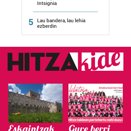
Intsignia
Webgune honek cookie propioak eta hirugarrenen cookie-
fitxategiak erabiltzen ditu. Zure esperientzia eta
5
zerbitzuak hobetzeko asmoz, cookie teknologiaz
Lau bandera, lau lehia
ezberdin
baliatzen gara. Ohar hau onartuz gero, teknologia hori
erabiltzeko baimen esplizitua ematen diguzu.
Gehiago
irakurri
Eskaintzak
Gure berri.