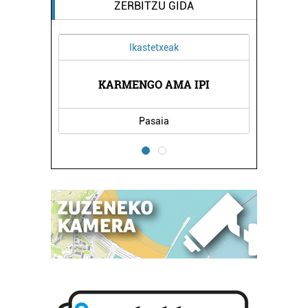
ZERBITZU GIDA
Ikastetxeak
Higiezin agentziak
KARMENGO AMA IPI
ELDUAYEN HIGIEZINEN 
Pasaia
Hondarribia