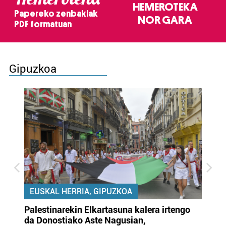
HEMEROTEKA
Papereko zenbakiak
NOR GARA
PDF formatuan
Gipuzkoa
EUSKAL HERRIA, GIPUZKOA
Palestinarekin Elkartasuna kalera irtengo
Do
da Donostiako Aste Nagusian,
du