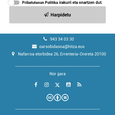
Pribatutasun Politika
irakurri eta onartzen dut.
Harpidetu
943 34 03 30
oarsobidasoa@hitza.eus
Nafarroa etorbidea 26, Errenteria-Orereta 20100
Nor gara