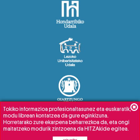
Tokiko informazioa profesionaltasunez eta euskaratik,
modu librean kontatzea da gure eginkizuna.
Horretarako zure ekarpena beharrezkoa da, eta ongi
maitatzeko modurik zintzoena da HITZAkide egitea.