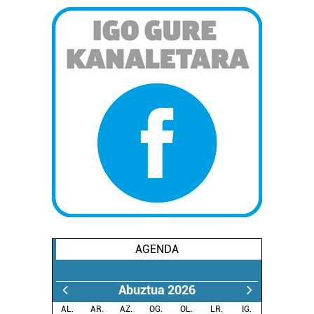
AGENDA
Abuztua 2026
AL.
AR.
AZ.
OG.
OL.
LR.
IG.