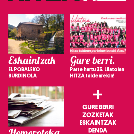
irakurri
Eskaintzak
Gure berri.
EL POBALEKO
Parte hartu 33. Lilatoian
BURDINOLA
HITZA taldearekin!
+
GURE BERRI
ZOZKETAK
ESKAINTZAK
Hemeroteka
DENDA