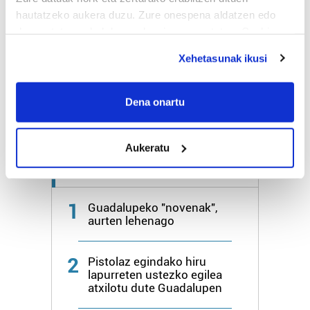
hautatzeko aukera duzu. Zure onespena aldatzen edo
deuseztatzen ahal duzu edozein momentutan, Cookie
Bihar
28º
18º
deklaraziotik edo Privacy triggerean klikatuz.
Xehetasunak ikusi
Igandea
26º
20º
If you allow, we would also like to:
Collect information about your geographical
Dena onartu
Gehiago:
Irun
location which can be accurate to within several
meters
Aukeratu
Identify your device by actively scanning it for
specific characteristics (fingerprinting)
Azken 7 egunetako irakurrienak
Find out more about how your personal data is processed
and set your preferences in the
details section
.
1
Guadalupeko "novenak",
aurten lehenago
Guk eta gure bazkideek zure datu pertsonalak
prozesatzen ditugu, zure IP zenbakia, besteak beste,
2
Pistolaz egindako hiru
teknologia erabiliz, cookieak adibidez, iragarki eta eduki
lapurreten ustezko egilea
pertsonalizatuak eskaintzeko, iragarkiak eta edukia
atxilotu dute Guadalupen
neurtzeko, jendeari buruzko informazioa biltzeko eta