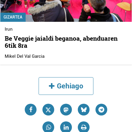
GIZARTEA
Irun
Be Veggie jaialdi beganoa, abenduaren
6tik 8ra
Mikel Del Val Garcia
Gehiago