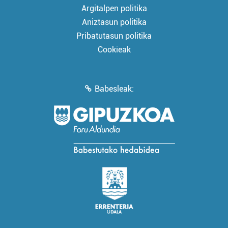
Argitalpen politika
Aniztasun politika
Pribatutasun politika
Cookieak
Babesleak: