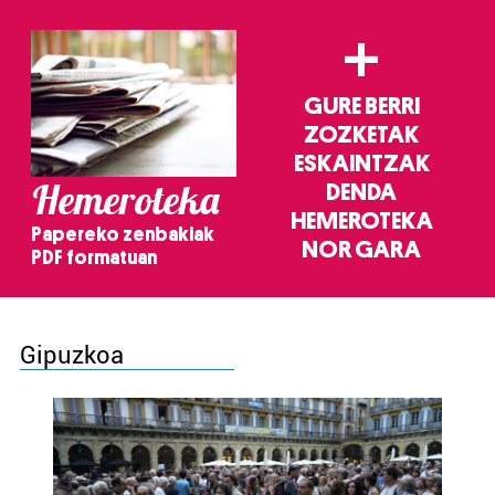
+
GURE BERRI
ZOZKETAK
ESKAINTZAK
Hemeroteka
DENDA
HEMEROTEKA
Papereko zenbakiak
NOR GARA
PDF formatuan
Gipuzkoa