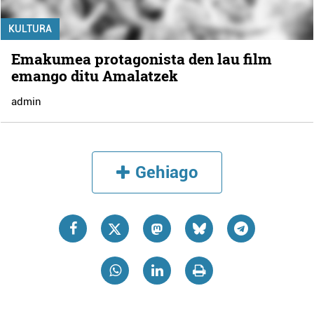
KULTURA
Emakumea protagonista den lau film
emango ditu Amalatzek
admin
Gehiago