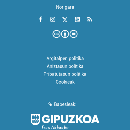
Nor gara
Argitalpen politika
Aniztasun politika
Pribatutasun politika
Cookieak
Babesleak: