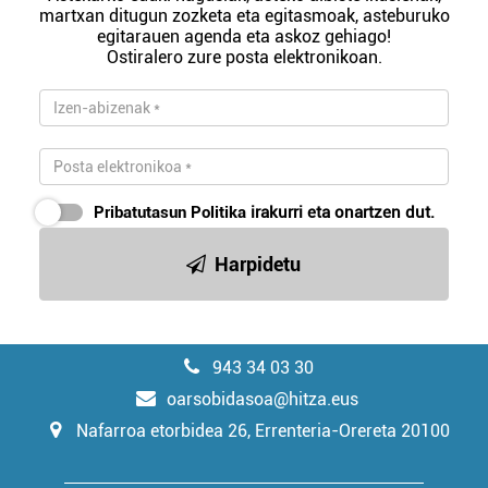
martxan ditugun zozketa eta egitasmoak, asteburuko
egitarauen agenda eta askoz gehiago!
Ostiralero zure posta elektronikoan.
Pribatutasun Politika
irakurri eta onartzen dut.
Harpidetu
943 34 03 30
oarsobidasoa@hitza.eus
Nafarroa etorbidea 26, Errenteria-Orereta 20100