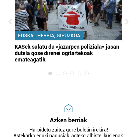
EUSKAL HERRIA, GIPUZKOA
KASek salatu du «jazarpen poliziala» jasan
Pa
dutela gose direnei ogitartekoak
da
emateagatik
«s
Azken berriak
Harpidetu zaitez gure buletin irekira!
Astekarko eduki nagusiak, asteko albiste ikusienak,