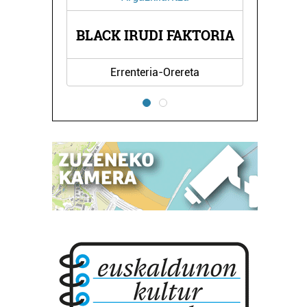
A
BLACK IRUDI FAKTORIA
Errenteria-Orereta