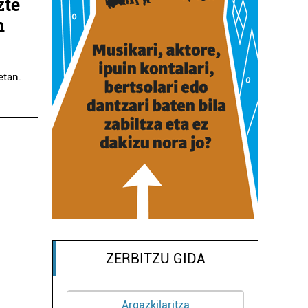
zte
n
etan.
ZERBITZU GIDA
Argazkilaritza