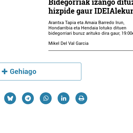
Bidegorriak izango ditu
hizpide gaur IDEIAleku
Arantxa Tapia eta Amaia Barredo Irun,
Hondarribia eta Hendaia lotuko dituen
bidegorriari buruz arituko dira gaur, 19:00
Mikel Del Val Garcia
Gehiago
Argazkilaritza
Ostalaritza