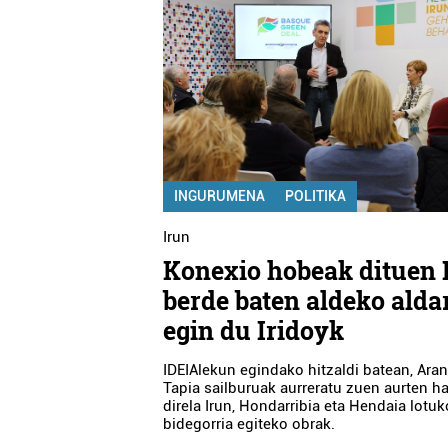
INGURUMENA
POLITIKA
Irun
Konexio hobeak dituen 
berde baten aldeko alda
egin du Iridoyk
IDEIAlekun egindako hitzaldi batean, Ara
Tapia sailburuak aurreratu zuen aurten h
direla Irun, Hondarribia eta Hendaia lotu
bidegorria egiteko obrak.