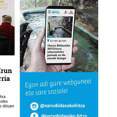
Irun
rria
ntxa
asiko
ko dituen