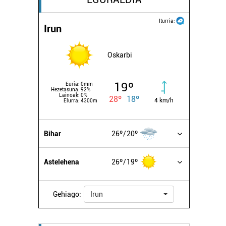
Iturria:
Irun
Oskarbi
19º
Euria:
0mm
Hezetasuna:
92%
Lainoak:
0%
28º
18º
4 km/h
Elurra:
4300m
Bihar
26º
20º
Astelehena
26º
19º
Gehiago:
Irun