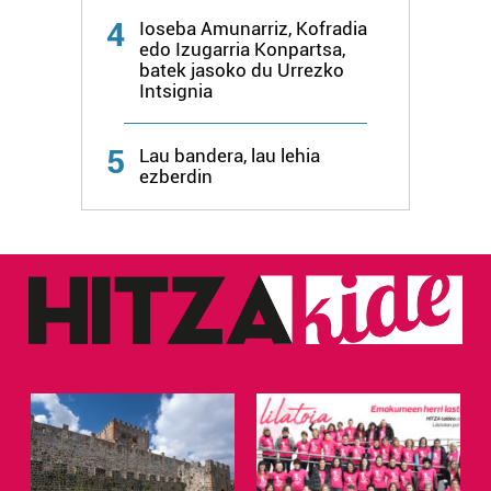
zure baimena Cookieen adierazpenean.
4
Ioseba Amunarriz, Kofradia
edo Izugarria Konpartsa,
Webgune honek cookie propioak eta hirugarrenen cookie-
batek jasoko du Urrezko
fitxategiak erabiltzen ditu. Zure esperientzia eta
Intsignia
zerbitzuak hobetzeko asmoz, cookie teknologiaz
baliatzen gara. Ohar hau onartuz gero, teknologia hori
5
Lau bandera, lau lehia
erabiltzeko baimen esplizitua ematen diguzu.
Gehiago
ezberdin
irakurri