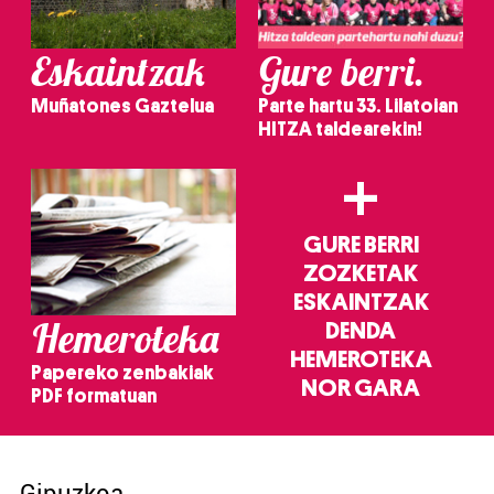
Eskaintzak
Gure berri.
Muñatones Gaztelua
Parte hartu 33. Lilatoian
HITZA taldearekin!
+
GURE BERRI
ZOZKETAK
ESKAINTZAK
Hemeroteka
DENDA
HEMEROTEKA
Papereko zenbakiak
NOR GARA
PDF formatuan
Gipuzkoa