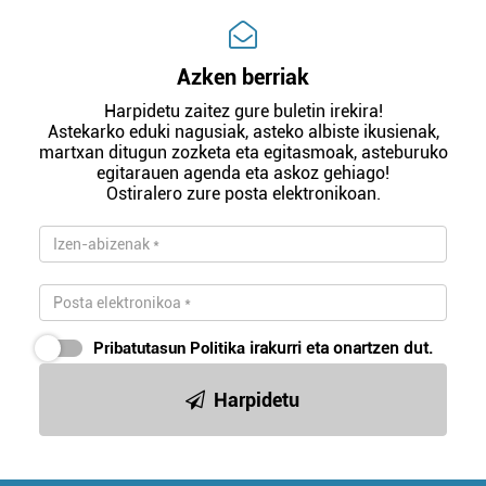
Azken berriak
Harpidetu zaitez gure buletin irekira!
Astekarko eduki nagusiak, asteko albiste ikusienak,
martxan ditugun zozketa eta egitasmoak, asteburuko
egitarauen agenda eta askoz gehiago!
Ostiralero zure posta elektronikoan.
Pribatutasun Politika
irakurri eta onartzen dut.
Harpidetu