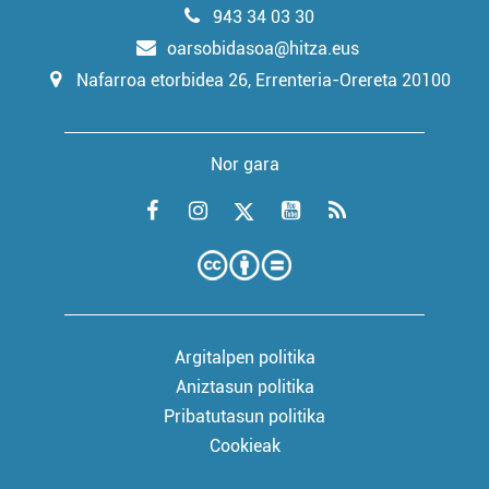
943 34 03 30
oarsobidasoa@hitza.eus
Nafarroa etorbidea 26, Errenteria-Orereta 20100
Nor gara
Argitalpen politika
Aniztasun politika
Pribatutasun politika
Cookieak