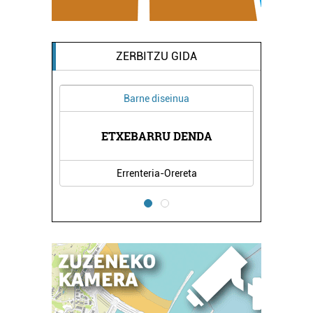
ZERBITZU GIDA
Barne diseinua
ETXEBARRU DENDA
AIZ
Errenteria-Orereta