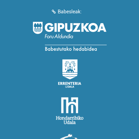
Babesleak: