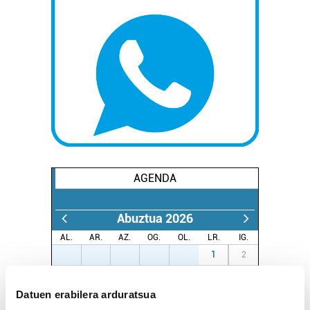
AGENDA
Abuztua 2026
AL.
AR.
AZ.
OG.
OL.
LR.
IG.
27
28
29
30
31
1
2
3
4
5
6
7
8
9
Datuen erabilera arduratsua
10
11
12
13
14
15
16