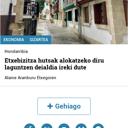
EKONOMIA
GIZARTEA
Hondarribia
Etxebizitza hutsak alokatzeko diru
laguntzen deialdia ireki dute
Alaine Aranburu Etxegoien
Gehiago