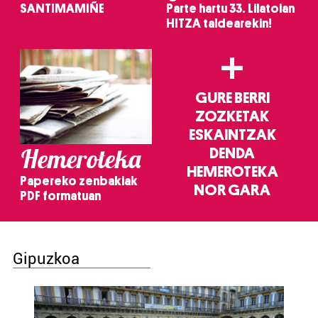
SANTIMAMIÑE
Parte hartu 33. Lilatoian
HITZA taldearekin!
+
GURE BERRI
ZOZKETAK
ESKAINTZAK
Hemeroteka
DENDA
HEMEROTEKA
Papereko zenbakiak
NOR GARA
PDF formatuan
Gipuzkoa