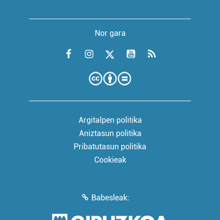
Nor gara
Argitalpen politika
Aniztasun politika
Pribatutasun politika
Cookieak
Babesleak: