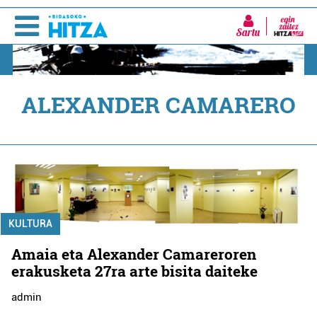
Sartu
ALEXANDER CAMARERO
KULTURA
Amaia eta Alexander Camareroren
erakusketa 27ra arte bisita daiteke
admin