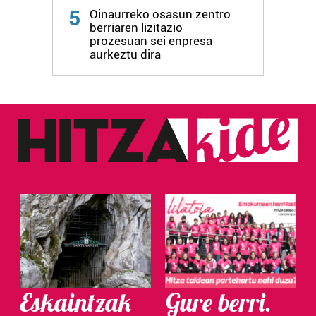
5
Oinaurreko osasun zentro
bazkideen zerrenda, beren ustez zein helburutarako
berriaren lizitazio
duten interes legitimoa eta horren aurka nola egin
prozesuan sei enpresa
dezakezun ikusteko.
aurkeztu dira
Lortu zure datu pertsonalak prozesatzeko moduari
buruzko informazio gehiago eta ezarri zure lehentasunak
datuen atalean. Edozein unetan alda edo ken dezakezu
zure baimena Cookieen adierazpenean.
Webgune honek cookie propioak eta hirugarrenen cookie-
fitxategiak erabiltzen ditu. Zure esperientzia eta
zerbitzuak hobetzeko asmoz, cookie teknologiaz
baliatzen gara. Ohar hau onartuz gero, teknologia hori
erabiltzeko baimen esplizitua ematen diguzu.
Gehiago
irakurri
Eskaintzak
Gure berri.