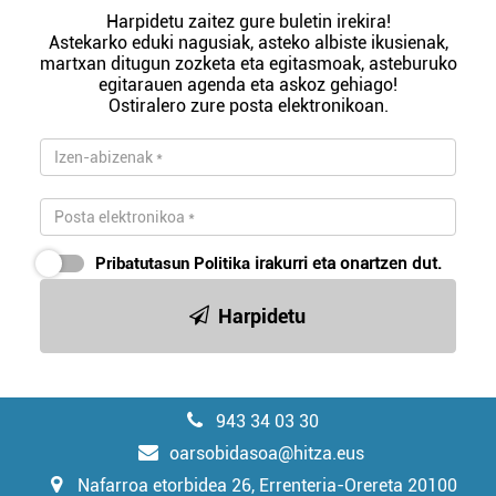
Harpidetu zaitez gure buletin irekira!
Astekarko eduki nagusiak, asteko albiste ikusienak,
martxan ditugun zozketa eta egitasmoak, asteburuko
egitarauen agenda eta askoz gehiago!
Ostiralero zure posta elektronikoan.
Pribatutasun Politika
irakurri eta onartzen dut.
Harpidetu
943 34 03 30
oarsobidasoa@hitza.eus
Nafarroa etorbidea 26, Errenteria-Orereta 20100