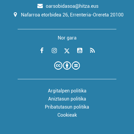
oarsobidasoa@hitza.eus
Nafarroa etorbidea 26, Errenteria-Orereta 20100
Nor gara
Argitalpen politika
Aniztasun politika
Pribatutasun politika
Cookieak