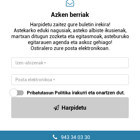
Azken berriak
Harpidetu zaitez gure buletin irekira!
Astekarko eduki nagusiak, asteko albiste ikusienak,
martxan ditugun zozketa eta egitasmoak, asteburuko
egitarauen agenda eta askoz gehiago!
Ostiralero zure posta elektronikoan.
Pribatutasun Politika
irakurri eta onartzen dut.
Harpidetu
943 34 03 30