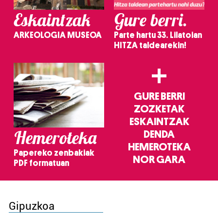
Eskaintzak
Gure berri.
ARKEOLOGIA MUSEOA
Parte hartu 33. Lilatoian
HITZA taldearekin!
+
GURE BERRI
ZOZKETAK
ESKAINTZAK
Hemeroteka
DENDA
HEMEROTEKA
Papereko zenbakiak
NOR GARA
PDF formatuan
Gipuzkoa