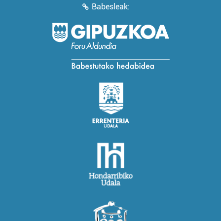
Babesleak: