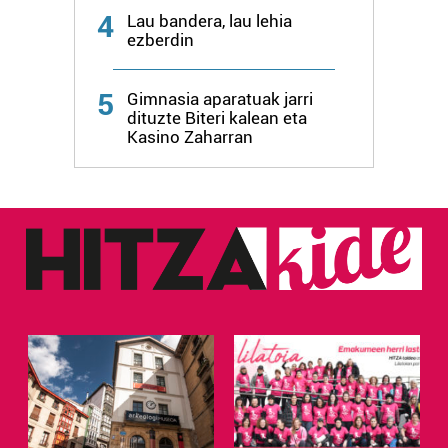
4
Lau bandera, lau lehia
ezberdin
Webgune honek cookie propioak eta hirugarrenen cookie-
fitxategiak erabiltzen ditu. Zure esperientzia eta
zerbitzuak hobetzeko asmoz, cookie teknologiaz
5
Gimnasia aparatuak jarri
baliatzen gara. Ohar hau onartuz gero, teknologia hori
dituzte Biteri kalean eta
Kasino Zaharran
erabiltzeko baimen esplizitua ematen diguzu.
Gehiago
irakurri