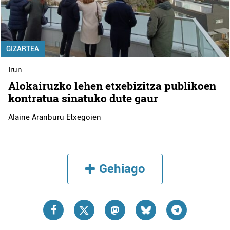
GIZARTEA
Irun
Alokairuzko lehen etxebizitza publikoen
kontratua sinatuko dute gaur
Alaine Aranburu Etxegoien
Gehiago