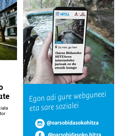
o
ute
iala
tor
o