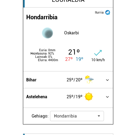
Iturria:
Hondarribia
Oskarbi
21º
Euria:
0mm
Hezetasuna:
92%
Lainoak:
0%
27º
19º
10 km/h
Elurra:
4400m
Bihar
25º
20º
Astelehena
25º
19º
Gehiago:
Hondarribia