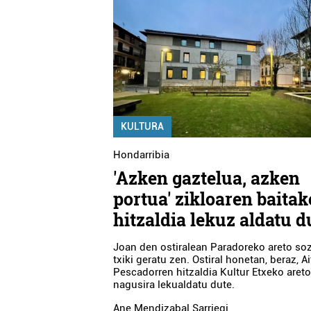
KULTURA
Hondarribia
'Azken gaztelua, azken
portua' zikloaren baitak
hitzaldia lekuz aldatu d
Joan den ostiralean Paradoreko areto soz
txiki geratu zen. Ostiral honetan, beraz, Ai
Pescadorren hitzaldia Kultur Etxeko aret
nagusira lekualdatu dute.
Ane Mendizabal Sarriegi