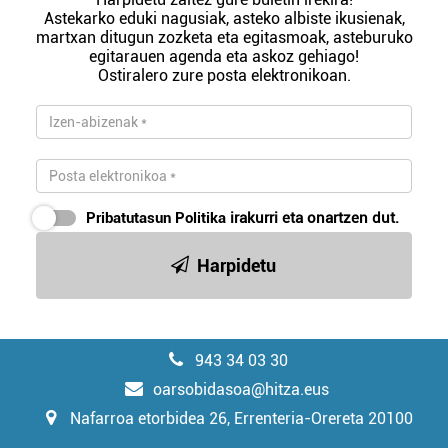
Astekarko eduki nagusiak, asteko albiste ikusienak,
martxan ditugun zozketa eta egitasmoak, asteburuko
egitarauen agenda eta askoz gehiago!
Ostiralero zure posta elektronikoan.
Pribatutasun Politika
irakurri eta onartzen dut.
Harpidetu
943 34 03 30
oarsobidasoa@hitza.eus
Nafarroa etorbidea 26, Errenteria-Orereta 20100