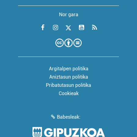
Nor gara
Argitalpen politika
Aniztasun politika
Pribatutasun politika
Cookieak
Babesleak: