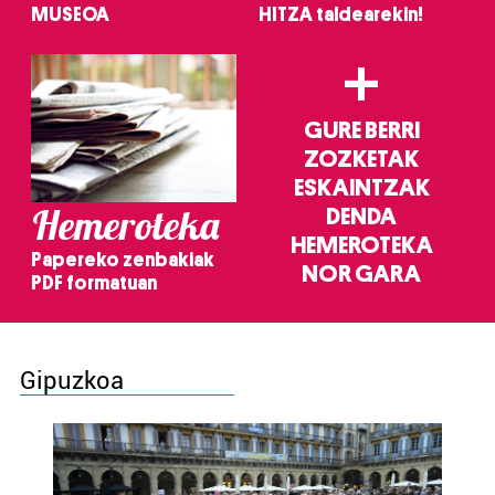
MUSEOA
HITZA taldearekin!
+
GURE BERRI
ZOZKETAK
ESKAINTZAK
Hemeroteka
DENDA
HEMEROTEKA
Papereko zenbakiak
NOR GARA
PDF formatuan
Gipuzkoa