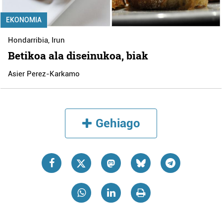
EKONOMIA
Hondarribia
,
Irun
Betikoa ala diseinukoa, biak
Asier Perez-Karkamo
Gehiago