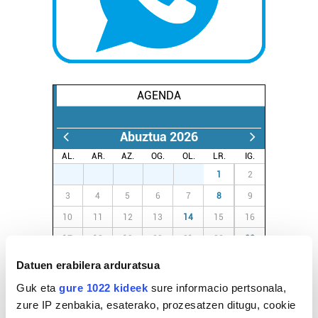
AGENDA
Abuztua 2026
AL.
AR.
AZ.
OG.
OL.
LR.
IG.
27
28
29
30
31
1
2
3
4
5
6
7
8
9
10
11
12
13
14
15
16
17
18
19
20
21
22
23
24
25
26
27
28
29
30
Datuen erabilera arduratsua
31
1
2
3
4
5
6
Guk eta
gure 1022 kideek
sure informacio pertsonala,
zure IP zenbakia, esaterako, prozesatzen ditugu, cookie