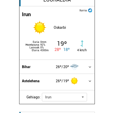
Iturria:
Irun
Oskarbi
19º
Euria:
0mm
Hezetasuna:
92%
Lainoak:
0%
28º
18º
4 km/h
Elurra:
4300m
Bihar
26º
20º
Astelehena
26º
19º
Gehiago:
Irun