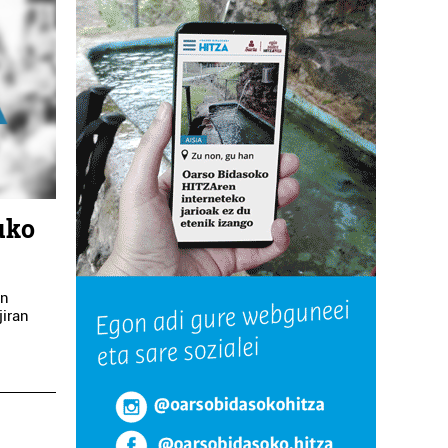
uko
an
jiran