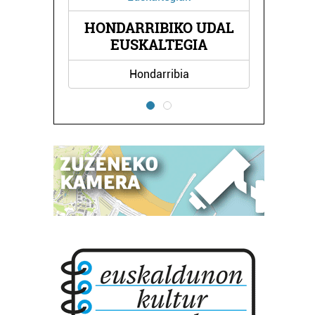
NEKO
HONDARRIBIKO UDAL
AIT
EUSKALTEGIA
Hondarribia