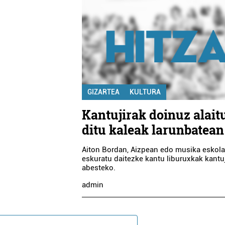
GIZARTEA
KULTURA
Kantujirak doinuz alait
ditu kaleak larunbatean
Aiton Bordan, Aizpean edo musika eskol
eskuratu daitezke kantu liburuxkak kantu
abesteko.
admin