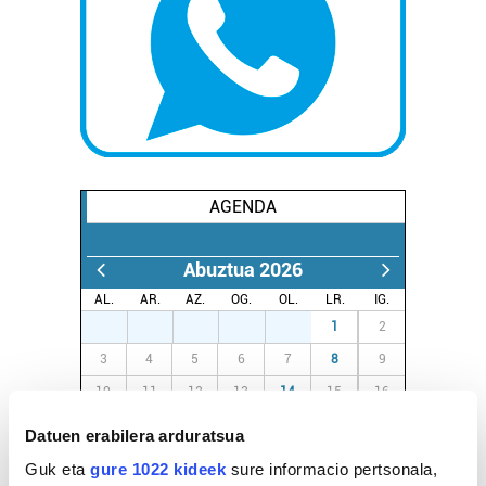
AGENDA
Abuztua 2026
AL.
AR.
AZ.
OG.
OL.
LR.
IG.
27
28
29
30
31
1
2
3
4
5
6
7
8
9
10
11
12
13
14
15
16
17
18
19
20
21
22
23
Datuen erabilera arduratsua
24
25
26
27
28
29
30
Guk eta
gure 1022 kideek
sure informacio pertsonala,