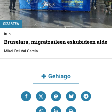
GIZARTEA
Irun
Bruselara, migratzaileen eskubideen alde
Mikel Del Val Garcia
Gehiago