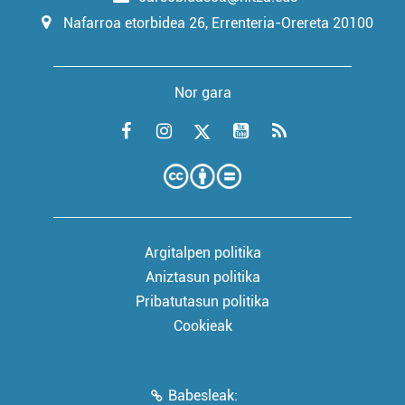
Nafarroa etorbidea 26, Errenteria-Orereta 20100
Nor gara
Argitalpen politika
Aniztasun politika
Pribatutasun politika
Cookieak
Babesleak: