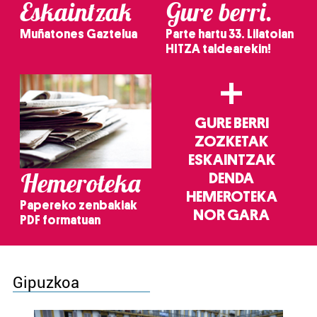
Eskaintzak
Gure berri.
Muñatones Gaztelua
Parte hartu 33. Lilatoian
HITZA taldearekin!
+
GURE BERRI
ZOZKETAK
ESKAINTZAK
Hemeroteka
DENDA
HEMEROTEKA
Papereko zenbakiak
NOR GARA
PDF formatuan
Gipuzkoa