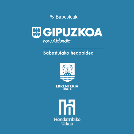
Babesleak: