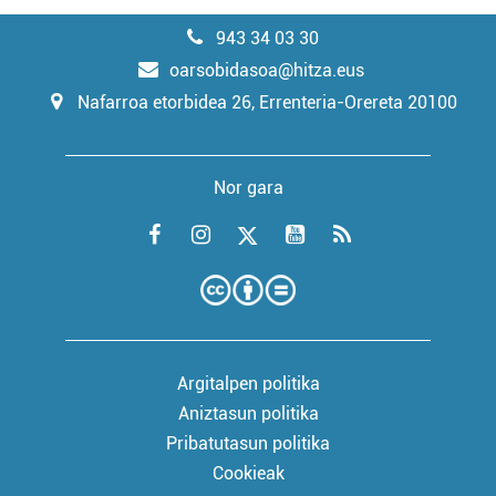
943 34 03 30
oarsobidasoa@hitza.eus
Nafarroa etorbidea 26, Errenteria-Orereta 20100
Nor gara
Argitalpen politika
Aniztasun politika
Pribatutasun politika
Cookieak