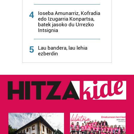
zure baimena Cookieen adierazpenean.
4
Ioseba Amunarriz, Kofradia
edo Izugarria Konpartsa,
Webgune honek cookie propioak eta hirugarrenen cookie-
batek jasoko du Urrezko
fitxategiak erabiltzen ditu. Zure esperientzia eta
Intsignia
zerbitzuak hobetzeko asmoz, cookie teknologiaz
baliatzen gara. Ohar hau onartuz gero, teknologia hori
5
Lau bandera, lau lehia
erabiltzeko baimen esplizitua ematen diguzu.
Gehiago
ezberdin
irakurri