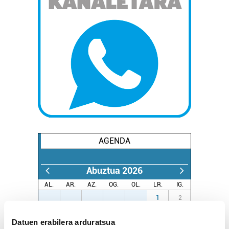
AGENDA
Abuztua 2026
AL.
AR.
AZ.
OG.
OL.
LR.
IG.
27
28
29
30
31
1
2
3
4
5
6
7
8
9
Datuen erabilera arduratsua
10
11
12
13
14
15
16