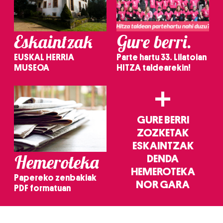
Eskaintzak
Gure berri.
EUSKAL HERRIA
Parte hartu 33. Lilatoian
MUSEOA
HITZA taldearekin!
+
GURE BERRI
ZOZKETAK
ESKAINTZAK
Hemeroteka
DENDA
HEMEROTEKA
Papereko zenbakiak
NOR GARA
PDF formatuan