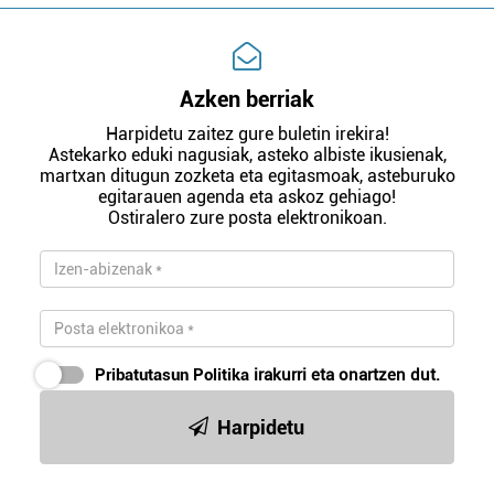
Azken berriak
Harpidetu zaitez gure buletin irekira!
Astekarko eduki nagusiak, asteko albiste ikusienak,
martxan ditugun zozketa eta egitasmoak, asteburuko
egitarauen agenda eta askoz gehiago!
Ostiralero zure posta elektronikoan.
Pribatutasun Politika
irakurri eta onartzen dut.
Harpidetu