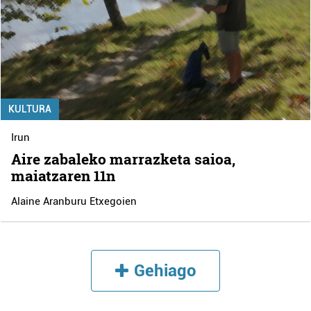
KULTURA
Irun
Aire zabaleko marrazketa saioa,
maiatzaren 11n
Alaine Aranburu Etxegoien
Gehiago