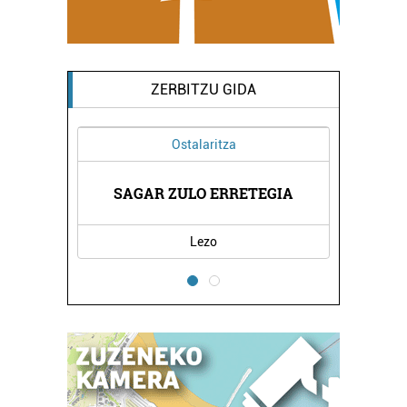
ZERBITZU GIDA
Ostalaritza
ZA
SAGAR ZULO ERRETEGIA
ZUBILLA
Lezo