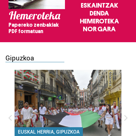
ESKAINTZAK
Hemeroteka
DENDA
HEMEROTEKA
Papereko zenbakiak
NOR GARA
PDF formatuan
Gipuzkoa
EUSKAL HERRIA, GIPUZKOA