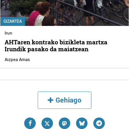
GIZARTEA
Irun
AHTaren kontrako bizikleta martxa
Irundik pasako da maiatzean
Aizpea Amas
Gehiago