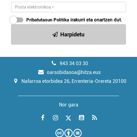
Pribatutasun Politika
irakurri eta onartzen dut.
Harpidetu
943 34 03 30
oarsobidasoa@hitza.eus
Nafarroa etorbidea 26, Errenteria-Orereta 20100
Nor gara