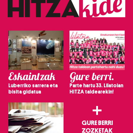
Eskaintzak
Gure berri.
Luberriko sarrera eta
Parte hartu 33. Lilatoian
bisita gidatua
HITZA taldearekin!
+
GURE BERRI
ZOZKETAK