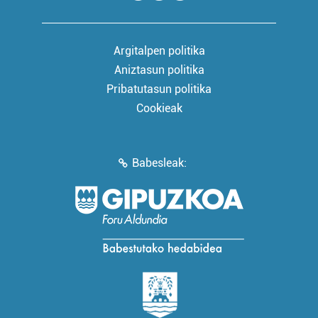
Argitalpen politika
Aniztasun politika
Pribatutasun politika
Cookieak
Babesleak: