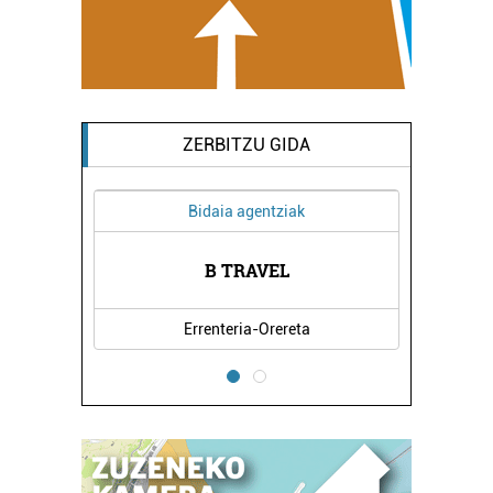
ZERBITZU GIDA
Bidaia agentziak
B TRAVEL
Errenteria-Orereta