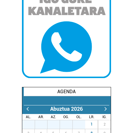
AGENDA
Abuztua 2026
AL.
AR.
AZ.
OG.
OL.
LR.
IG.
27
28
29
30
31
1
2