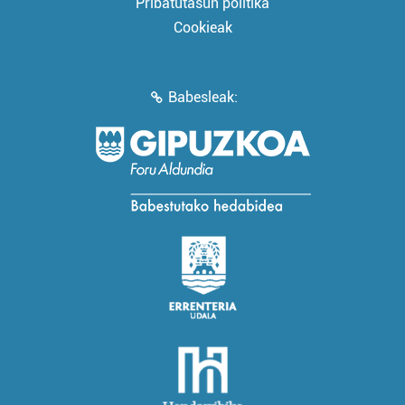
Pribatutasun politika
Cookieak
Babesleak: