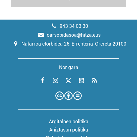
943 34 03 30
oarsobidasoa@hitza.eus
Nafarroa etorbidea 26, Errenteria-Orereta 20100
Nor gara
Argitalpen politika
Aniztasun politika