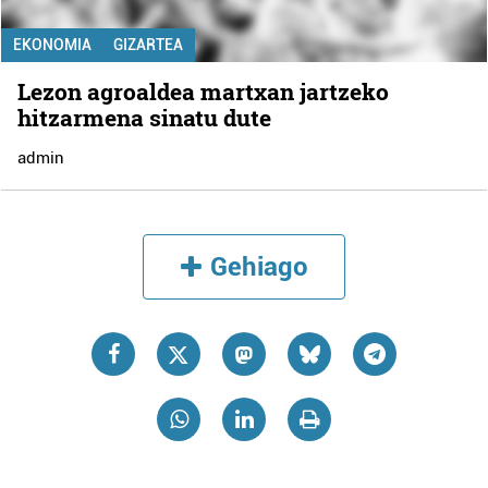
EKONOMIA
GIZARTEA
Lezon agroaldea martxan jartzeko
hitzarmena sinatu dute
admin
Gehiago