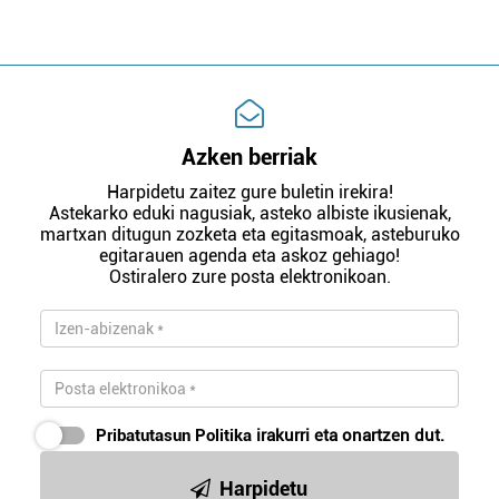
Azken berriak
Harpidetu zaitez gure buletin irekira!
Astekarko eduki nagusiak, asteko albiste ikusienak,
martxan ditugun zozketa eta egitasmoak, asteburuko
egitarauen agenda eta askoz gehiago!
Ostiralero zure posta elektronikoan.
Pribatutasun Politika
irakurri eta onartzen dut.
Harpidetu