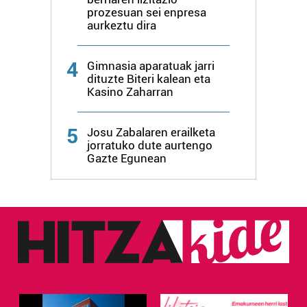
erabiltzen dituen hauta dezakezu.
prozesuan sei enpresa
aurkeztu dira
Bazkide batzuek ez dizute baimenik eskatzen, eta beren
interes komertzial legitimoetan babesten dira. Ikusi gure
4
Gimnasia aparatuak jarri
bazkideen zerrenda, beren ustez zein helburutarako
dituzte Biteri kalean eta
duten interes legitimoa eta horren aurka nola egin
Kasino Zaharran
dezakezun ikusteko.
5
Josu Zabalaren erailketa
Lortu zure datu pertsonalak prozesatzeko moduari
jorratuko dute aurtengo
buruzko informazio gehiago eta ezarri zure lehentasunak
Gazte Egunean
datuen atalean. Edozein unetan alda edo ken dezakezu
zure baimena Cookieen adierazpenean.
Webgune honek cookie propioak eta hirugarrenen cookie-
fitxategiak erabiltzen ditu. Zure esperientzia eta
zerbitzuak hobetzeko asmoz, cookie teknologiaz
baliatzen gara. Ohar hau onartuz gero, teknologia hori
erabiltzeko baimen esplizitua ematen diguzu.
Gehiago
irakurri