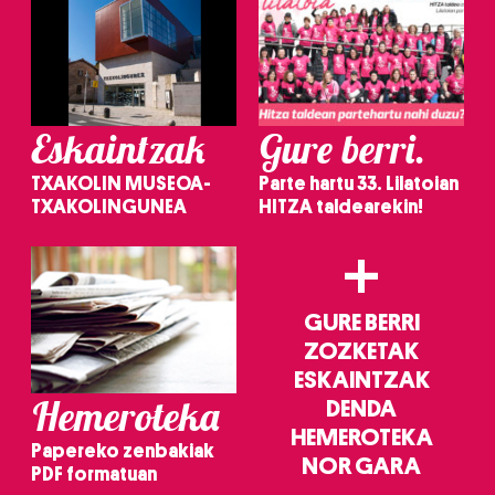
Eskaintzak
Gure berri.
TXAKOLIN MUSEOA-
Parte hartu 33. Lilatoian
TXAKOLINGUNEA
HITZA taldearekin!
+
GURE BERRI
ZOZKETAK
ESKAINTZAK
Hemeroteka
DENDA
HEMEROTEKA
Papereko zenbakiak
NOR GARA
PDF formatuan