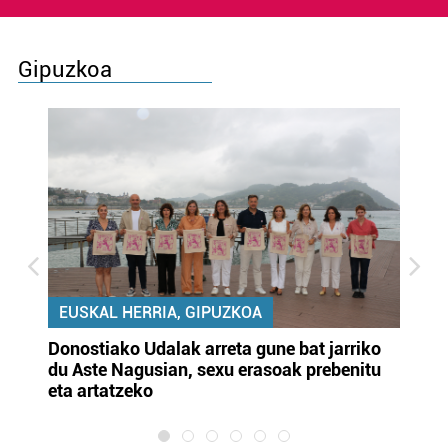
Gipuzkoa
EUSKAL HERRIA, GIPUZKOA
Donostiako Udalak arreta gune bat jarriko
Ur
du Aste Nagusian, sexu erasoak prebenitu
es
eta artatzeko
lu