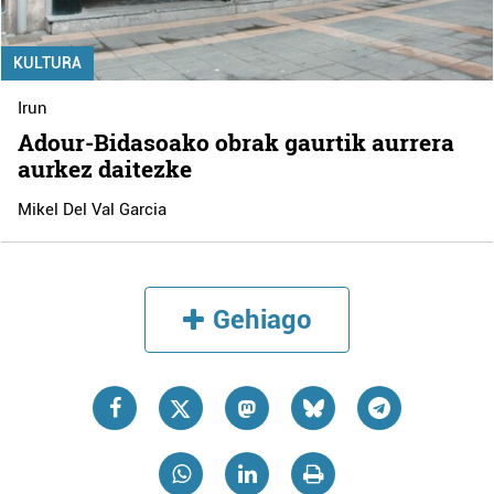
KULTURA
Irun
Adour-Bidasoako obrak gaurtik aurrera
aurkez daitezke
Mikel Del Val Garcia
Gehiago