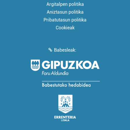
Argitalpen politika
Aniztasun politika
Pribatutasun politika
Cookieak
Babesleak: