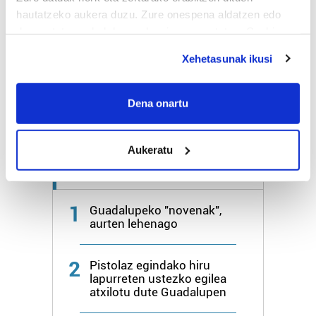
hautatzeko aukera duzu. Zure onespena aldatzen edo
deuseztatzen ahal duzu edozein momentutan, Cookie
Bihar
25º
16º
deklaraziotik edo Privacy triggerean klikatuz.
Xehetasunak ikusi
Larunbata
27º
18º
If you allow, we would also like to:
Collect information about your geographical
Dena onartu
Gehiago:
Irun
location which can be accurate to within several
meters
Aukeratu
Identify your device by actively scanning it for
specific characteristics (fingerprinting)
Azken 7 egunetako irakurrienak
Find out more about how your personal data is processed
and set your preferences in the
details section
.
1
Guadalupeko "novenak",
aurten lehenago
Guk eta gure bazkideek zure datu pertsonalak
prozesatzen ditugu, zure IP zenbakia, besteak beste,
2
Pistolaz egindako hiru
teknologia erabiliz, cookieak adibidez, iragarki eta eduki
lapurreten ustezko egilea
pertsonalizatuak eskaintzeko, iragarkiak eta edukia
atxilotu dute Guadalupen
neurtzeko, jendeari buruzko informazioa biltzeko eta