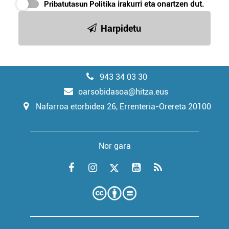
Pribatutasun Politika
irakurri eta onartzen dut.
Harpidetu
943 34 03 30
oarsobidasoa@hitza.eus
Nafarroa etorbidea 26, Errenteria-Orereta 20100
Nor gara