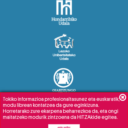
Tokiko informazioa profesionaltasunez eta euskaratik,
modu librean kontatzea da gure eginkizuna.
Horretarako zure ekarpena beharrezkoa da, eta ongi
maitatzeko modurik zintzoena da HITZAkide egitea.