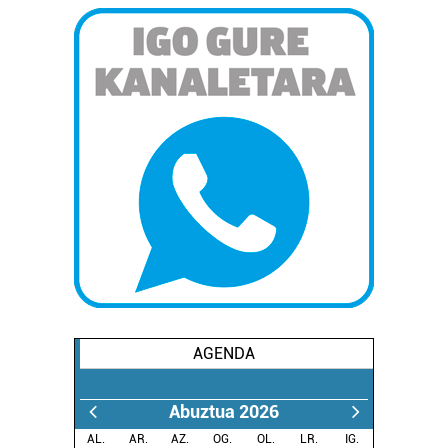
AGENDA
Abuztua 2026
AL.
AR.
AZ.
OG.
OL.
LR.
IG.