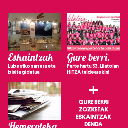
irakurri
Eskaintzak
Gure berri.
Luberriko sarrera eta
Parte hartu 33. Lilatoian
bisita gidatua
HITZA taldearekin!
+
GURE BERRI
ZOZKETAK
ESKAINTZAK
Hemeroteka
DENDA