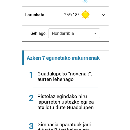
Larunbata
25º
18º
Gehiago:
Hondarribia
Azken 7 egunetako irakurrienak
1
Guadalupeko "novenak",
aurten lehenago
2
Pistolaz egindako hiru
lapurreten ustezko egilea
atxilotu dute Guadalupen
3
Gimnasia aparatuak jarri