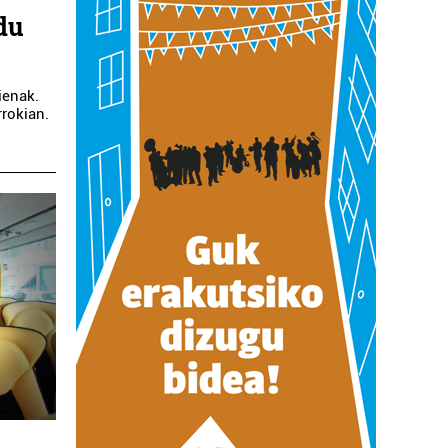
du
ienak.
rokian.