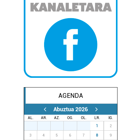
AGENDA
Abuztua 2026
AL.
AR.
AZ.
OG.
OL.
LR.
IG.
27
28
29
30
31
1
2
3
4
5
6
7
8
9