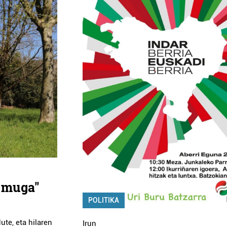
o muga"
POLITIKA
ute, eta hilaren
Irun