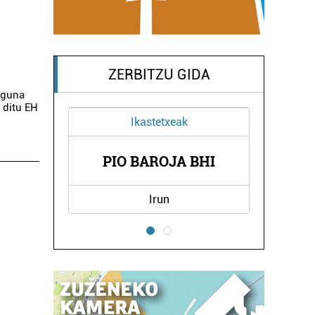
ZERBITZU GIDA
Eguna
 ditu EH
Ikastetxeak
Ikastetxeak
PIO BAROJA BHI
TKNIKA
Irun
Errenteria-Orereta