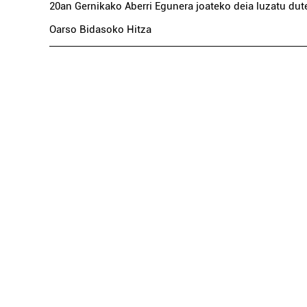
20an Gernikako Aberri Egunera joateko deia luzatu dut
Oarso Bidasoko Hitza