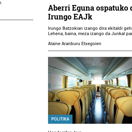
e.
Aberri Eguna ospatuko 
Irungo EAJk
Irungo Batzokian izango dira ekitaldi geh
Lehena, baina, meza izango da Junkal par
Alaine Aranburu Etxegoien
POLITIKA