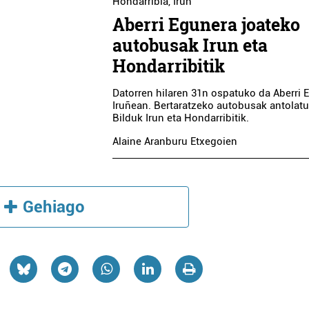
Hondarribia
,
Irun
Aberri Egunera joateko
autobusak Irun eta
Hondarribitik
Datorren hilaren 31n ospatuko da Aberri 
Iruñean. Bertaratzeko autobusak antolatu
Bilduk Irun eta Hondarribitik.
Ikastetxeak
Alaine Aranburu Etxegoien
HI
TKNIKA
Errenteria-Orereta
Gehiago