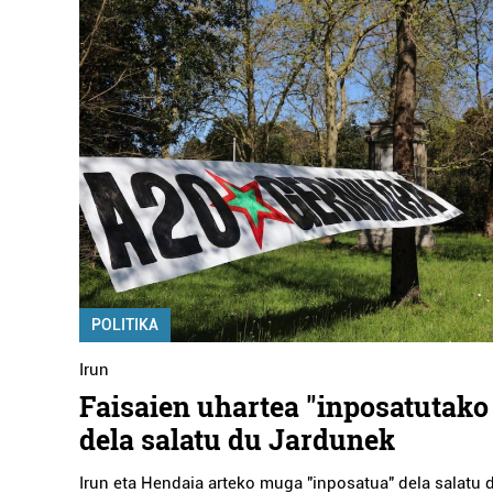
POLITIKA
Irun
Faisaien uhartea "inposatutak
dela salatu du Jardunek
Irun eta Hendaia arteko muga "inposatua" dela salatu d