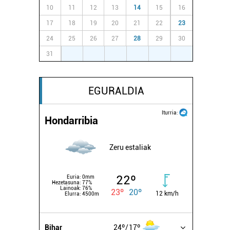
10
11
12
13
14
15
16
17
18
19
20
21
22
23
24
25
26
27
28
29
30
31
1
2
3
4
5
6
EGURALDIA
Iturria:
Hondarribia
Zeru estaliak
22º
Euria:
0mm
Hezetasuna:
77%
Lainoak:
76%
23º
20º
12 km/h
Elurra:
4500m
Bihar
24º
17º