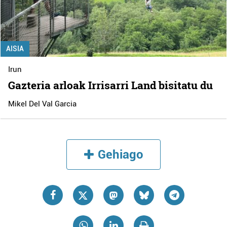
AISIA
Irun
Gazteria arloak Irrisarri Land bisitatu du
Mikel Del Val Garcia
Gehiago