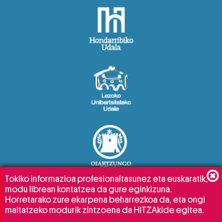
Tokiko informazioa profesionaltasunez eta euskaratik,
modu librean kontatzea da gure eginkizuna.
Horretarako zure ekarpena beharrezkoa da, eta ongi
maitatzeko modurik zintzoena da HITZAkide egitea.