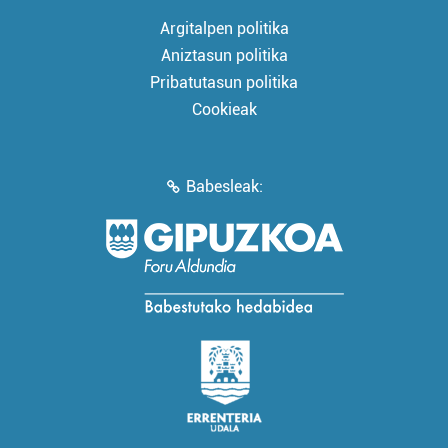
Argitalpen politika
Aniztasun politika
Pribatutasun politika
Cookieak
Babesleak: