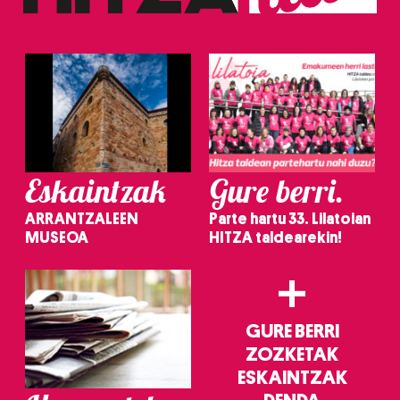
erabiltzeko baimen esplizitua ematen diguzu.
Gehiago
irakurri
Eskaintzak
Gure berri.
ARRANTZALEEN
Parte hartu 33. Lilatoian
MUSEOA
HITZA taldearekin!
+
GURE BERRI
ZOZKETAK
ESKAINTZAK