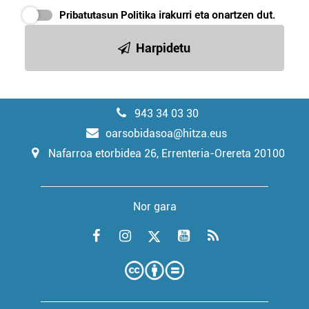
Pribatutasun Politika
irakurri eta onartzen dut.
Harpidetu
943 34 03 30
oarsobidasoa@hitza.eus
Nafarroa etorbidea 26, Errenteria-Orereta 20100
Nor gara