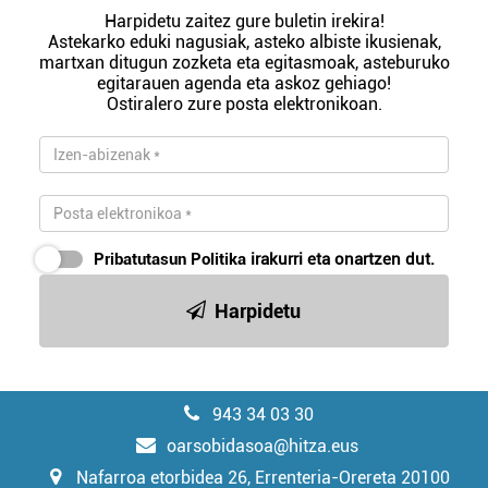
Harpidetu zaitez gure buletin irekira!
Astekarko eduki nagusiak, asteko albiste ikusienak,
martxan ditugun zozketa eta egitasmoak, asteburuko
egitarauen agenda eta askoz gehiago!
Ostiralero zure posta elektronikoan.
Pribatutasun Politika
irakurri eta onartzen dut.
Harpidetu
943 34 03 30
oarsobidasoa@hitza.eus
Nafarroa etorbidea 26, Errenteria-Orereta 20100