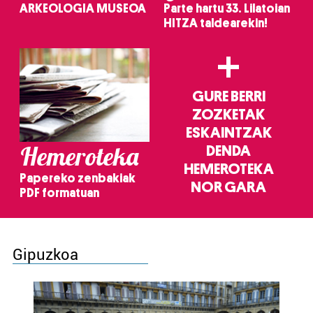
ARKEOLOGIA MUSEOA
Parte hartu 33. Lilatoian
HITZA taldearekin!
+
GURE BERRI
ZOZKETAK
ESKAINTZAK
Hemeroteka
DENDA
HEMEROTEKA
Papereko zenbakiak
NOR GARA
PDF formatuan
Gipuzkoa