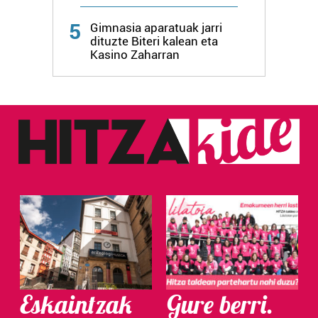
Webgune honek cookie propioak eta hirugarrenen cookie-
5
Gimnasia aparatuak jarri
fitxategiak erabiltzen ditu. Zure esperientzia eta
dituzte Biteri kalean eta
zerbitzuak hobetzeko asmoz, cookie teknologiaz
Kasino Zaharran
baliatzen gara. Ohar hau onartuz gero, teknologia hori
erabiltzeko baimen esplizitua ematen diguzu.
Gehiago
irakurri
Eskaintzak
Gure berri.