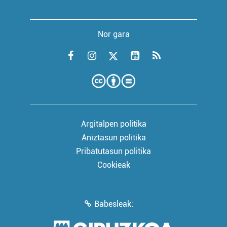
Nor gara
Argitalpen politika
Aniztasun politika
Pribatutasun politika
Cookieak
Babesleak: