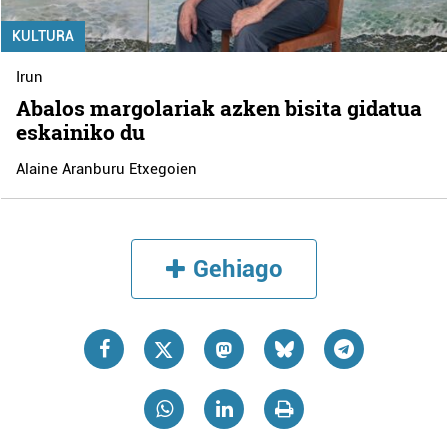
KULTURA
Irun
Abalos margolariak azken bisita gidatua
eskainiko du
Alaine Aranburu Etxegoien
Gehiago