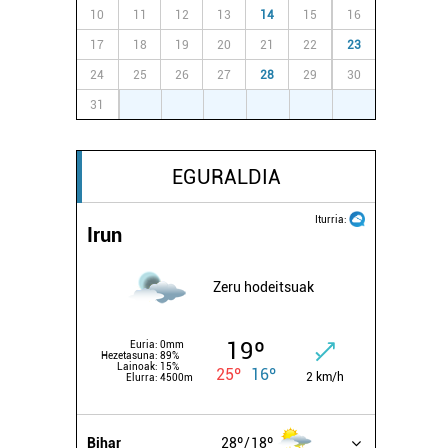
10
11
12
13
14
15
16
17
18
19
20
21
22
23
24
25
26
27
28
29
30
31
1
2
3
4
5
6
EGURALDIA
Iturria:
Irun
Zeru hodeitsuak
19º
Euria:
0mm
Hezetasuna:
89%
Lainoak:
15%
25º
16º
2 km/h
Elurra:
4500m
Bihar
28º
18º