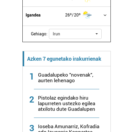
Igandea
26º
20º
Gehiago:
Irun
Azken 7 egunetako irakurrienak
1
Guadalupeko "novenak",
aurten lehenago
2
Pistolaz egindako hiru
lapurreten ustezko egilea
atxilotu dute Guadalupen
3
Ioseba Amunarriz, Kofradia