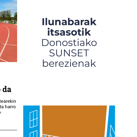
 da
tearekin
ta harro
o.