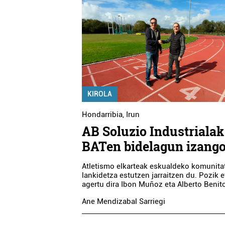
KIROLA
Hondarribia
,
Irun
AB Soluzio Industrialak
BATen bidelagun izango
Atletismo elkarteak eskualdeko komunita
lankidetza estutzen jarraitzen du. Pozik e
agertu dira Ibon Muñoz eta Alberto Benit
Ane Mendizabal Sarriegi