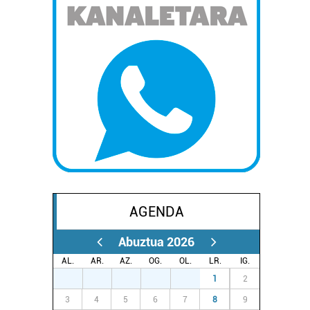
AGENDA
Abuztua 2026
AL.
AR.
AZ.
OG.
OL.
LR.
IG.
27
28
29
30
31
1
2
3
4
5
6
7
8
9