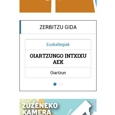
ZERBITZU GIDA
Euskaltegiak
OIARTZUNGO INTXIXU
GIA
MI
AEK
Oiartzun