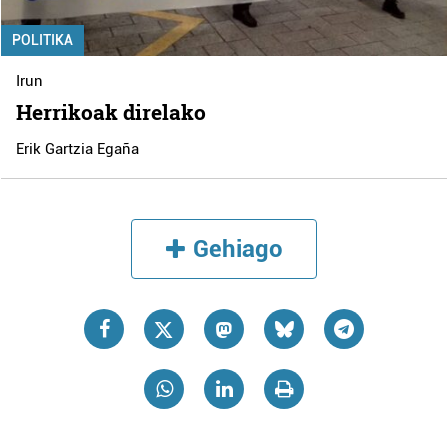
POLITIKA
Irun
Herrikoak direlako
Erik Gartzia Egaña
Gehiago