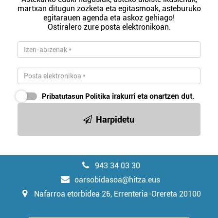
martxan ditugun zozketa eta egitasmoak, asteburuko
egitarauen agenda eta askoz gehiago!
Ostiralero zure posta elektronikoan.
Pribatutasun Politika
irakurri eta onartzen dut.
Harpidetu
943 34 03 30
oarsobidasoa@hitza.eus
Nafarroa etorbidea 26, Errenteria-Orereta 20100