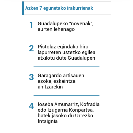
prozesatzen ditugu, zure IP zenbakia, besteak beste,
Azken 7 egunetako irakurrienak
teknologia erabiliz, cookieak adibidez, iragarki eta eduki
pertsonalizatuak eskaintzeko, iragarkiak eta edukia
1
Guadalupeko "novenak",
neurtzeko, jendeari buruzko informazioa biltzeko eta
aurten lehenago
produktuak garatzeko. Zure datuak nork eta zertarako
erabiltzen dituen hauta dezakezu.
2
Pistolaz egindako hiru
lapurreten ustezko egilea
Bazkide batzuek ez dizute baimenik eskatzen, eta beren
atxilotu dute Guadalupen
interes komertzial legitimoetan babesten dira. Ikusi gure
bazkideen zerrenda, beren ustez zein helburutarako
3
duten interes legitimoa eta horren aurka nola egin
Garagardo artisauen
azoka, eskaintza
dezakezun ikusteko.
anitzarekin
Lortu zure datu pertsonalak prozesatzeko moduari
buruzko informazio gehiago eta ezarri zure lehentasunak
4
Ioseba Amunarriz, Kofradia
edo Izugarria Konpartsa,
datuen atalean. Edozein unetan alda edo ken dezakezu
batek jasoko du Urrezko
zure baimena Cookieen adierazpenean.
Intsignia
Webgune honek cookie propioak eta hirugarrenen cookie-