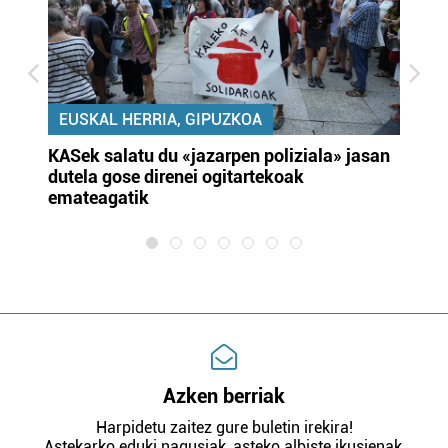
EUSKAL HERRIA, GIPUZKOA
KASek salatu du «jazarpen poliziala» jasan
Pa
dutela gose direnei ogitartekoak
da
emateagatik
«s
Azken berriak
Harpidetu zaitez gure buletin irekira!
Astekarko eduki nagusiak, asteko albiste ikusienak,