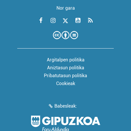
Nor gara
Argitalpen politika
Aniztasun politika
Pribatutasun politika
Cookieak
Babesleak: