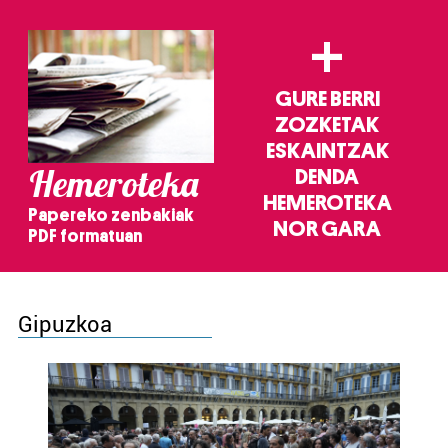
+
GURE BERRI
ZOZKETAK
ESKAINTZAK
Hemeroteka
DENDA
HEMEROTEKA
Papereko zenbakiak
NOR GARA
PDF formatuan
Gipuzkoa