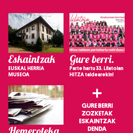
irakurri
Eskaintzak
Gure berri.
EUSKAL HERRIA
Parte hartu 33. Lilatoian
MUSEOA
HITZA taldearekin!
+
GURE BERRI
ZOZKETAK
ESKAINTZAK
Hemeroteka
DENDA