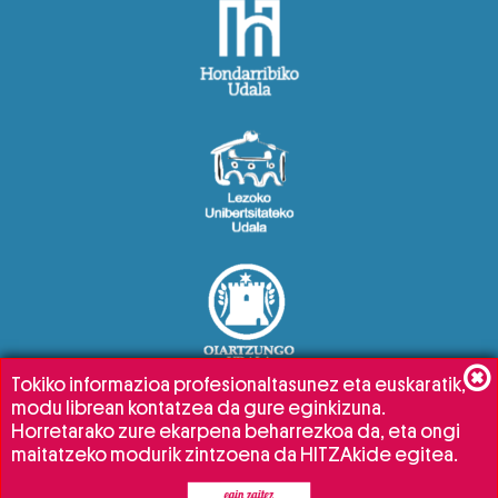
Tokiko informazioa profesionaltasunez eta euskaratik,
modu librean kontatzea da gure eginkizuna.
Horretarako zure ekarpena beharrezkoa da, eta ongi
maitatzeko modurik zintzoena da HITZAkide egitea.