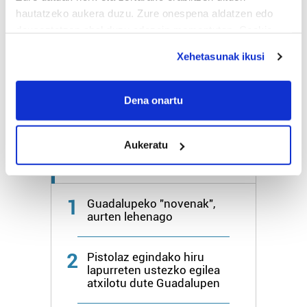
hautatzeko aukera duzu. Zure onespena aldatzen edo
deuseztatzen ahal duzu edozein momentutan, Cookie
Bihar
27º
18º
deklaraziotik edo Privacy triggerean klikatuz.
Xehetasunak ikusi
Igandea
25º
20º
If you allow, we would also like to:
Collect information about your geographical
Dena onartu
Gehiago:
Hondarribia
location which can be accurate to within several
meters
Aukeratu
Identify your device by actively scanning it for
specific characteristics (fingerprinting)
Azken 7 egunetako irakurrienak
Find out more about how your personal data is processed
and set your preferences in the
details section
.
1
Guadalupeko "novenak",
aurten lehenago
Guk eta gure bazkideek zure datu pertsonalak
prozesatzen ditugu, zure IP zenbakia, besteak beste,
2
Pistolaz egindako hiru
teknologia erabiliz, cookieak adibidez, iragarki eta eduki
lapurreten ustezko egilea
pertsonalizatuak eskaintzeko, iragarkiak eta edukia
atxilotu dute Guadalupen
neurtzeko, jendeari buruzko informazioa biltzeko eta