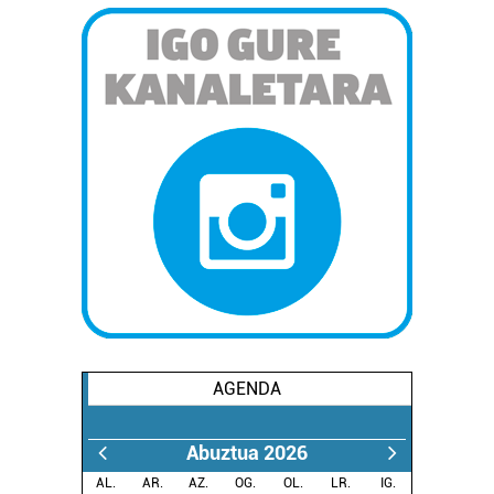
AGENDA
Abuztua 2026
AL.
AR.
AZ.
OG.
OL.
LR.
IG.