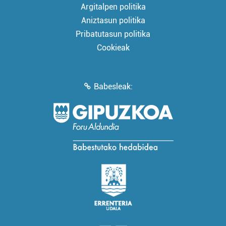
Argitalpen politika
Aniztasun politika
Pribatutasun politika
Cookieak
Babesleak: