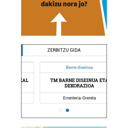
ZERBITZU GIDA
Barne diseinua
USKAL
TM BARNE DISEINUA ETA
ERES
DEKORAZIOA
Errenteria-Orereta