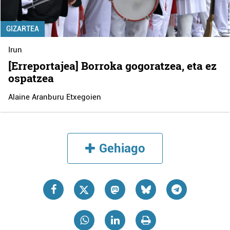
GIZARTEA
Irun
[Erreportajea] Borroka gogoratzea, eta ez
ospatzea
Alaine Aranburu Etxegoien
Gehiago