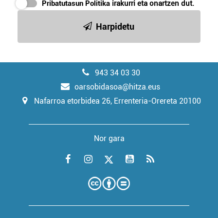
Pribatutasun Politika
irakurri eta onartzen dut.
Harpidetu
943 34 03 30
oarsobidasoa@hitza.eus
Nafarroa etorbidea 26, Errenteria-Orereta 20100
Nor gara