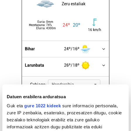
Zeru estaliak
Euria:
0mm
24º
20º
Hezetasuna:
74%
Elurra:
4300m
16 km/h
Bihar
24º
16º
Larunbata
26º
18º
Gehiago:
Hondarribia
Datuen erabilera arduratsua
Guk eta
gure 1022 kideek
sure informacio pertsonala,
Azken 7 egunetako irakurrienak
zure IP zenbakia, esaterako, prozesatzen ditugu, cookie
bezalako teknologiak erabiliz eta zure gailuko
1
Guadalupeko "novenak",
informazioak azitzen dugu publizitate eta eduki
aurten lehenago