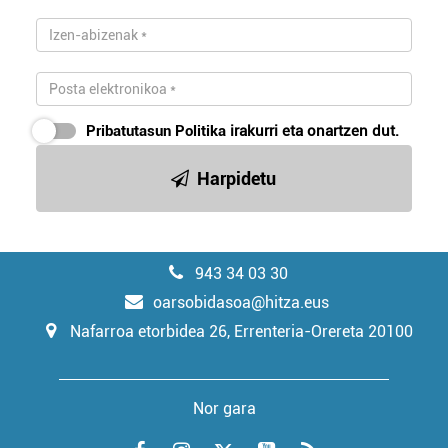
Pribatutasun Politika
irakurri eta onartzen dut.
Harpidetu
943 34 03 30
oarsobidasoa@hitza.eus
Nafarroa etorbidea 26, Errenteria-Orereta 20100
Nor gara