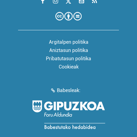
Argitalpen politika
Aniztasun politika
Pribatutasun politika
Cookieak
Babesleak: