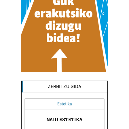
ZERBITZU GIDA
Estetika
DENDA
NAIU ESTETIKA
PACH