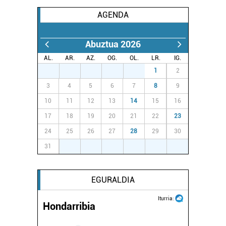
AGENDA
Abuztua 2026
AL.
AR.
AZ.
OG.
OL.
LR.
IG.
27
28
29
30
31
1
2
3
4
5
6
7
8
9
10
11
12
13
14
15
16
17
18
19
20
21
22
23
24
25
26
27
28
29
30
31
1
2
3
4
5
6
EGURALDIA
Iturria:
Hondarribia