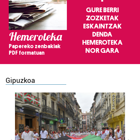
zerbitzuak hobetzeko asmoz, cookie teknologiaz
GURE BERRI
baliatzen gara. Ohar hau onartuz gero, teknologia hori
ZOZKETAK
erabiltzeko baimen esplizitua ematen diguzu.
Gehiago
irakurri
ESKAINTZAK
Hemeroteka
DENDA
HEMEROTEKA
Papereko zenbakiak
NOR GARA
PDF formatuan
Gipuzkoa