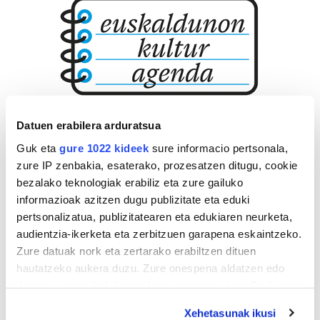
Datuen erabilera arduratsua
Guk eta
gure 1022 kideek
sure informacio pertsonala,
zure IP zenbakia, esaterako, prozesatzen ditugu, cookie
bezalako teknologiak erabiliz eta zure gailuko
informazioak azitzen dugu publizitate eta eduki
pertsonalizatua, publizitatearen eta edukiaren neurketa,
audientzia-ikerketa eta zerbitzuen garapena eskaintzeko.
Zure datuak nork eta zertarako erabiltzen dituen
hautatzeko aukera duzu. Zure onespena aldatzen edo
deuseztatzen ahal duzu edozein momentutan, Cookie
deklaraziotik edo Privacy triggerean klikatuz.
Xehetasunak ikusi