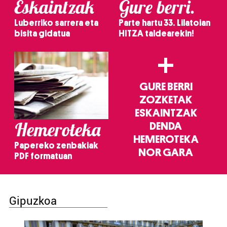
Eskaintzak
Gure berri.
Luberriko sarrera eta
Parte hartu 33. Lilatoian
bisita gidatua
HITZA taldearekin!
+
GURE BERRI
ZOZKETAK
ESKAINTZAK
Hemeroteka
DENDA
HEMEROTEKA
Papereko zenbakiak
NOR GARA
PDF formatuan
Gipuzkoa