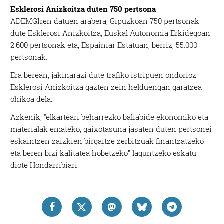
Esklerosi Anizkoitza duten 750 pertsona
ADEMGIren datuen arabera, Gipuzkoan 750 pertsonak
dute Esklerosi Anizkoitza, Euskal Autonomia Erkidegoan
2.600 pertsonak eta, Espainiar Estatuan, berriz, 55.000
pertsonak.
Era berean, jakinarazi dute trafiko istripuen ondorioz
Esklerosi Anizkoitza gazten zein helduengan garatzea
ohikoa dela.
Azkenik, “elkarteari beharrezko baliabide ekonomiko eta
materialak emateko, gaixotasuna jasaten duten pertsonei
eskaintzen zaizkien birgaitze zerbitzuak finantzatzeko
eta beren bizi kalitatea hobetzeko” laguntzeko eskatu
diote Hondarribiari.