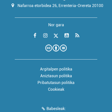
Nafarroa etorbidea 26, Errenteria-Orereta 20100
Nor gara
Argitalpen politika
Aniztasun politika
Pribatutasun politika
Cookieak
Babesleak: