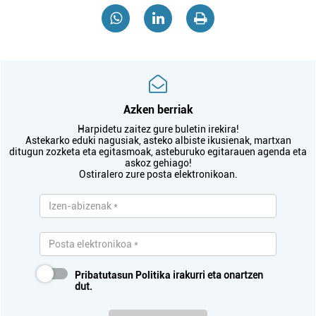
Azken berriak
Harpidetu zaitez gure buletin irekira!
Astekarko eduki nagusiak, asteko albiste ikusienak, martxan
ditugun zozketa eta egitasmoak, asteburuko egitarauen agenda eta
askoz gehiago!
Ostiralero zure posta elektronikoan.
Pribatutasun Politika
irakurri eta onartzen
dut.