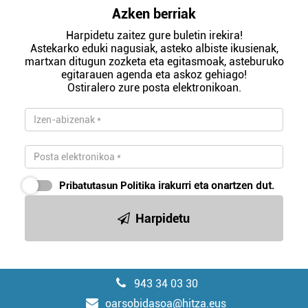
Azken berriak
Harpidetu zaitez gure buletin irekira!
Astekarko eduki nagusiak, asteko albiste ikusienak,
martxan ditugun zozketa eta egitasmoak, asteburuko
egitarauen agenda eta askoz gehiago!
Ostiralero zure posta elektronikoan.
Pribatutasun Politika
irakurri eta onartzen dut.
Harpidetu
943 34 03 30
oarsobidasoa@hitza.eus