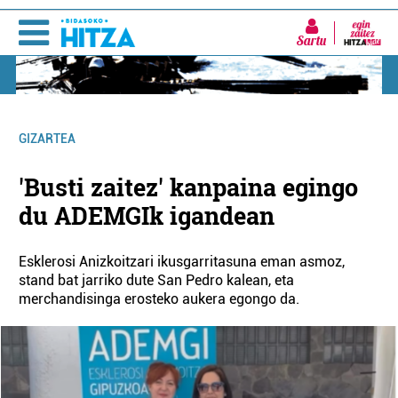
Sartu
GIZARTEA
'Busti zaitez' kanpaina egingo
du ADEMGIk igandean
Esklerosi Anizkoitzari ikusgarritasuna eman asmoz,
stand bat jarriko dute San Pedro kalean, eta
merchandisinga erosteko aukera egongo da.