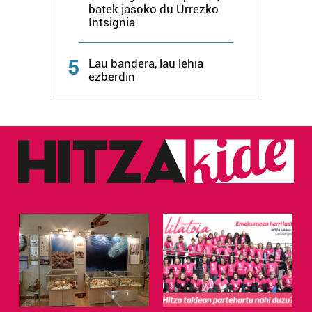
batek jasoko du Urrezko
Intsignia
5
Lau bandera, lau lehia
ezberdin