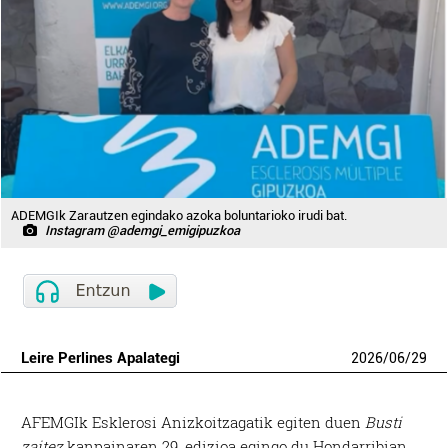
ADEMGIk Zarautzen egindako azoka boluntarioko irudi bat.
Instagram @ademgi_emigipuzkoa
Leire Perlines Apalategi
2026
/
06
/
29
AFEMGIk Esklerosi Anizkoitzagatik egiten duen
Busti
zaitez
kanpainaren 29. edizioa egingo du Hondarribian