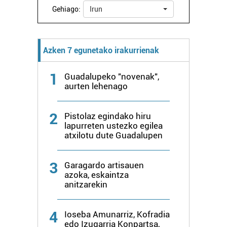
Gehiago:
Irun
Azken 7 egunetako irakurrienak
1
Guadalupeko "novenak",
aurten lehenago
2
Pistolaz egindako hiru
lapurreten ustezko egilea
atxilotu dute Guadalupen
3
Garagardo artisauen
azoka, eskaintza
anitzarekin
4
Ioseba Amunarriz, Kofradia
edo Izugarria Konpartsa,