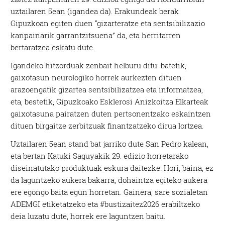
uztailaren 5ean (igandea da). Erakundeak berak
Gipuzkoan egiten duen “gizarteratze eta sentsibilizazio
kanpainarik garrantzitsuena” da, eta herritarren
bertaratzea eskatu dute.
Igandeko hitzorduak zenbait helburu ditu: batetik,
gaixotasun neurologiko horrek aurkezten dituen
arazoengatik gizartea sentsibilizatzea eta informatzea,
eta, bestetik, Gipuzkoako Esklerosi Anizkoitza Elkarteak
gaixotasuna pairatzen duten pertsonentzako eskaintzen
dituen birgaitze zerbitzuak finantzatzeko dirua lortzea.
Uztailaren 5ean stand bat jarriko dute San Pedro kalean,
eta bertan Katuki Saguyakik 29. edizio horretarako
diseinatutako produktuak eskura daitezke. Hori, baina, ez
da laguntzeko aukera bakarra, dohaintza egiteko aukera
ere egongo baita egun horretan. Gainera, sare sozialetan
ADEMGI etiketatzeko eta #bustizaitez2026 erabiltzeko
deia luzatu dute, horrek ere laguntzen baitu.