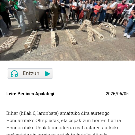
Leire Perlines Apalategi
2026
/
06
/
05
Bihar (hilak 6, larunbata) amaituko dira aurtengo
Hondarribiko Olinpiadak, eta ospakizun horren harira
Hondarribiko Udalak indarkeria matxistaren aurkako
prebentzio eta arreta neurriak indartuko dituela