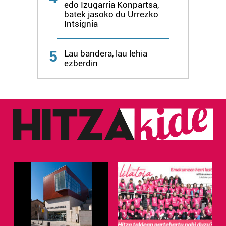
edo Izugarria Konpartsa,
batek jasoko du Urrezko
Intsignia
5
Lau bandera, lau lehia
ezberdin