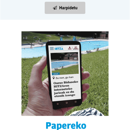
Harpidetu