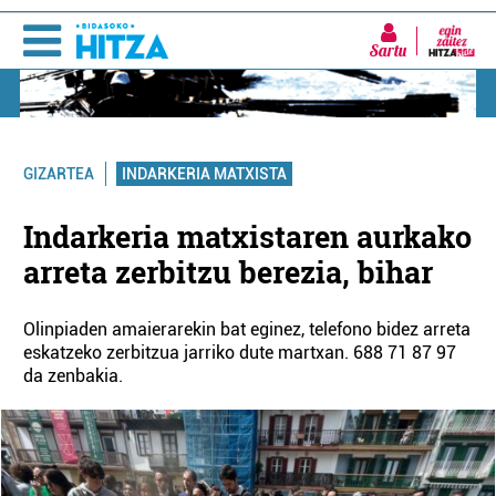
Sartu
INDARKERIA MATXISTA
GIZARTEA
Indarkeria matxistaren aurkako
arreta zerbitzu berezia, bihar
Olinpiaden amaierarekin bat eginez, telefono bidez arreta
eskatzeko zerbitzua jarriko dute martxan. 688 71 87 97
da zenbakia.