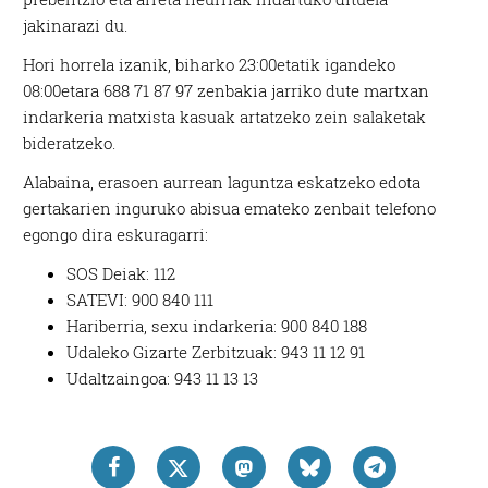
jakinarazi du.
Hori horrela izanik, biharko 23:00etatik igandeko
08:00etara 688 71 87 97 zenbakia jarriko dute martxan
indarkeria matxista kasuak artatzeko zein salaketak
bideratzeko.
Alabaina, erasoen aurrean laguntza eskatzeko edota
gertakarien inguruko abisua emateko zenbait telefono
egongo dira eskuragarri:
SOS Deiak: 112
SATEVI: 900 840 111
Hariberria, sexu indarkeria: 900 840 188
Udaleko Gizarte Zerbitzuak: 943 11 12 91
Udaltzaingoa: 943 11 13 13