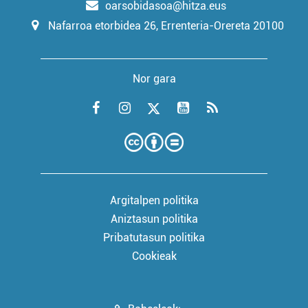
oarsobidasoa@hitza.eus
Nafarroa etorbidea 26, Errenteria-Orereta 20100
Nor gara
Argitalpen politika
Aniztasun politika
Pribatutasun politika
Cookieak