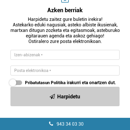
Azken berriak
Harpidetu zaitez gure buletin irekira!
Astekarko eduki nagusiak, asteko albiste ikusienak,
martxan ditugun zozketa eta egitasmoak, asteburuko
egitarauen agenda eta askoz gehiago!
Ostiralero zure posta elektronikoan.
Pribatutasun Politika
irakurri eta onartzen dut.
Harpidetu
943 34 03 30