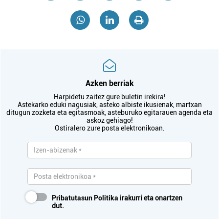
Azken berriak
Harpidetu zaitez gure buletin irekira!
Astekarko eduki nagusiak, asteko albiste ikusienak, martxan
ditugun zozketa eta egitasmoak, asteburuko egitarauen agenda eta
askoz gehiago!
Ostiralero zure posta elektronikoan.
Pribatutasun Politika
irakurri eta onartzen
dut.