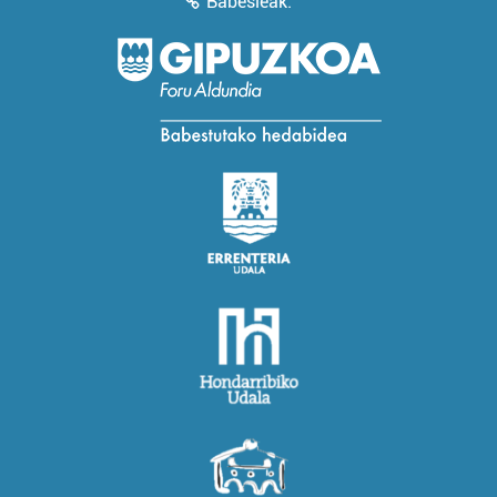
Babesleak: