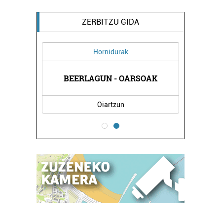
ZERBITZU GIDA
Hornidurak
OLA
BEERLAGUN - OARSOAK
EL
Oiartzun