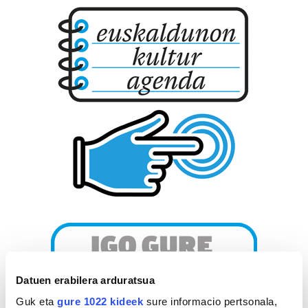
Datuen erabilera arduratsua
Guk eta
gure 1022 kideek
sure informacio pertsonala,