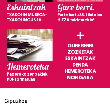
Eskaintzak
Gure berri.
TXAKOLIN MUSEOA-
Parte hartu 33. Lilatoian
TXAKOLINGUNEA
HITZA taldearekin!
+
GURE BERRI
ZOZKETAK
ESKAINTZAK
Hemeroteka
DENDA
HEMEROTEKA
Papereko zenbakiak
NOR GARA
PDF formatuan
Gipuzkoa